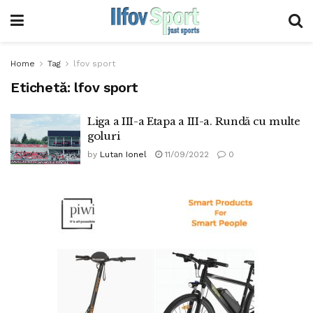
Home
Tag
lfov sport
Etichetă:
lfov sport
Liga a III-a Etapa a III-a. Rundă cu multe
goluri
by
Lutan Ionel
11/09/2022
0