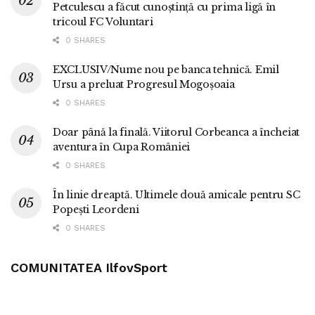
Petculescu a făcut cunoștință cu prima ligă în
tricoul FC Voluntari
0 SHARES
EXCLUSIV/Nume nou pe banca tehnică. Emil
Ursu a preluat Progresul Mogoșoaia
0 SHARES
Doar până la finală. Viitorul Corbeanca a încheiat
aventura în Cupa României
0 SHARES
În linie dreaptă. Ultimele două amicale pentru SC
Popești Leordeni
0 SHARES
COMUNITATEA IlfovSport