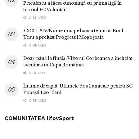
Petculescu a făcut cunoștință cu prima ligă în
tricoul FC Voluntari
0 SHARES
EXCLUSIV/Nume nou pe banca tehnică. Emil
Ursu a preluat Progresul Mogoșoaia
0 SHARES
Doar până la finală. Viitorul Corbeanca a încheiat
aventura în Cupa României
0 SHARES
În linie dreaptă. Ultimele două amicale pentru SC
Popești Leordeni
0 SHARES
COMUNITATEA IlfovSport