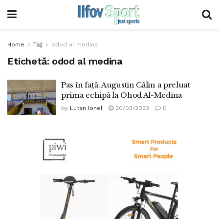
Home
Tag
odod al medina
Etichetă:
odod al medina
Pas în față. Augustin Călin a preluat
prima echipă la Ohod Al-Medina
by
Lutan Ionel
20/03/2023
0