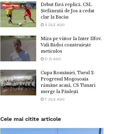
Debut fără replică. CSL
Ștefăneștii de Jos a cedat
clar la Bacău
3 ZILE AGO
Miza pe viitor la Inter Ilfov.
Vali Bădoi construiește
meticulos
O ZI AGO
Cupa României, Turul 2.
Progresul Mogoșoaia
rămâne acasă, CS Tunari
merge la Păulești
7 ZILE AGO
Cele mai citite articole