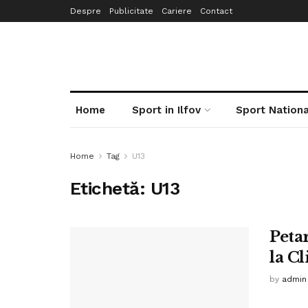
Despre
Publicitate
Cariere
Contact
Home
Sport in Ilfov
Sport Nationa
Home
Tag
U13
Etichetă:
U13
Petar
la Cl
by
admin