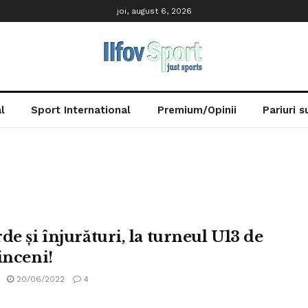
joi, august 6, 2026
l
Sport International
Premium/Opinii
Pariuri 
de și înjurături, la turneul U13 de
inceni!
20/06/2022
4