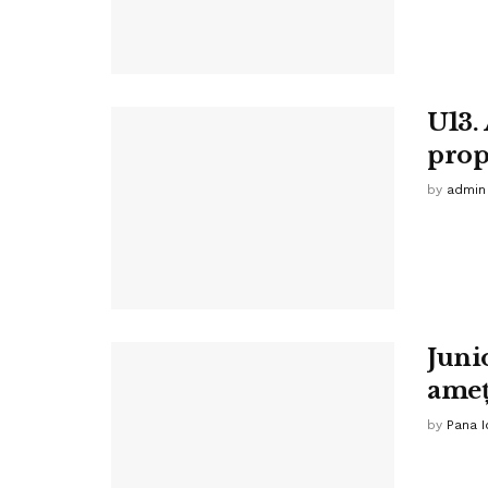
U13.
prop
by
admin
Junio
ameți
by
Pana I