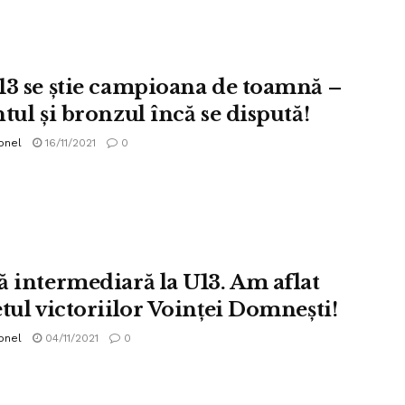
13 se știe campioana de toamnă –
tul și bronzul încă se dispută!
onel
16/11/2021
0
ă intermediară la U13. Am aflat
etul victoriilor Voinței Domnești!
onel
04/11/2021
0