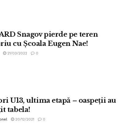
 ARD Snagov pierde pe teren
riu cu Școala Eugen Nae!
21/03/2022
0
ri U13, ultima etapă – oaspeții au
t tabela!
onel
20/12/2021
0