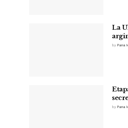
La U
argin
by
Pana I
Etap
secr
by
Pana I