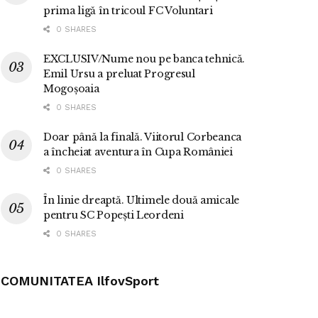
prima ligă în tricoul FC Voluntari
0 SHARES
EXCLUSIV/Nume nou pe banca tehnică.
Emil Ursu a preluat Progresul
Mogoșoaia
0 SHARES
Doar până la finală. Viitorul Corbeanca
a încheiat aventura în Cupa României
0 SHARES
În linie dreaptă. Ultimele două amicale
pentru SC Popești Leordeni
0 SHARES
COMUNITATEA IlfovSport