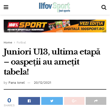
Home
Fotbal
Juniori U13, ultima etapă
– oaspeții au amețit
tabela!
by
Pana Ionel
20/12/2021
0
SHARES