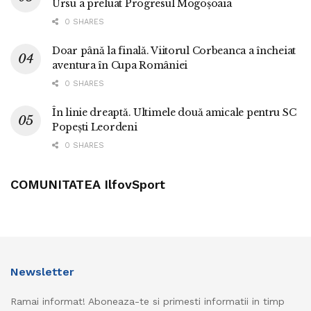
Ursu a preluat Progresul Mogoșoaia
0 SHARES
Doar până la finală. Viitorul Corbeanca a încheiat
aventura în Cupa României
0 SHARES
În linie dreaptă. Ultimele două amicale pentru SC
Popești Leordeni
0 SHARES
COMUNITATEA IlfovSport
Newsletter
Ramai informat! Aboneaza-te si primesti informatii in timp