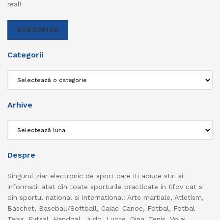
real!
SUBSCRIBE
Categorii
Categorii
Arhive
Arhive
Despre
Singurul ziar electronic de sport care iti aduce stiri si
informatii atat din toate sporturile practicate in Ilfov cat si
din sportul national si international: Arte martiale, Atletism,
Baschet, Baseball/Softball, Caiac-Canoe, Fotbal, Fotbal-
Tenis, Futsal, Handbal, Judo, Lupte, Oina, Tenis, Volei