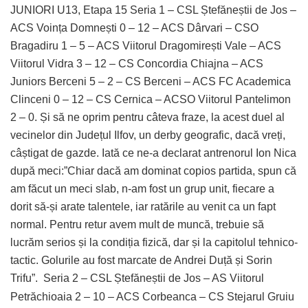
JUNIORI U13, Etapa 15 Seria 1 – CSL Ștefăneștii de Jos –
ACS Voința Domnești 0 – 12 – ACS Dârvari – CSO
Bragadiru 1 – 5 – ACS Viitorul Dragomirești Vale – ACS
Viitorul Vidra 3 – 12 – CS Concordia Chiajna – ACS
Juniors Berceni 5 – 2 – CS Berceni – ACS FC Academica
Clinceni 0 – 12 – CS Cernica – ACSO Viitorul Pantelimon
2 – 0. Și să ne oprim pentru câteva fraze, la acest duel al
vecinelor din Județul Ilfov, un derby geografic, dacă vreți,
câștigat de gazde. Iată ce ne-a declarat antrenorul Ion Nica
după meci:”Chiar dacă am dominat copios partida, spun că
am făcut un meci slab, n-am fost un grup unit, fiecare a
dorit să-și arate talentele, iar ratările au venit ca un fapt
normal. Pentru retur avem mult de muncă, trebuie să
lucrăm serios și la condiția fizică, dar și la capitolul tehnico-
tactic. Golurile au fost marcate de Andrei Duță și Sorin
Trifu”.
Seria 2 – CSL Ștefăneștii de Jos – AS Viitorul
Petrăchioaia 2 – 10 – ACS Corbeanca – CS Stejarul Gruiu