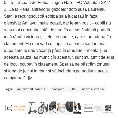
0 – 5 – Școala de Fotbal Eugen Nae – FC Voluntari SA 2 –
1. De la Periș, antrenorul gazdelor (foto sus), Laurențiu
Stan, a recunoscut că echipa sa a jucat rău în faza
ofensivă:”Am avut multe ocazii, dar le-am irosit – copiii nu
s-au mai concentrat atât de tare, în această ultimă partidă,
însă rămân victoria și cele trei puncte, care s-au adunat în
clasament. Mă mai văd cu copiii în această săptămână,
după care le dau vacanță până în ianuarie – merită și ei
această pauză, au muncit în acest tur, sunt mulțumit de ei și
de locul ocupat în clasament. Sper să ne păstrăm tonusul
și forța de joc și în retur și să încheiem pe podium, acest
campionat”.
]]>
Tags:
au amețit tabela
oaspeți
U13
ultima etapa