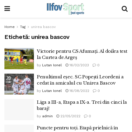
Home
Tag
unirea bascov
Etichetă:
unirea bascov
Victorie pentru CS Afumați. Al doilea test
la Curtea de Argeș
by
Lutan Ionel
16/02/2023
0
Penultimul eşec. SC Popeşti Leordeni a
cedat în amicalul cu Unirea Bascov
by
Lutan Ionel
16/08/2022
0
Liga a III-a, Etapa a IX-a. Trei din cinci la
baraj!
by
admin
22/05/2022
0
Puncte pentru toţi. Etapă prielnică în