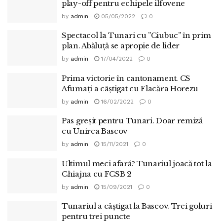
play-off pentru echipele ilfovene
by
admin
05/05/2022
0
Spectacol la Tunari cu ”Ciubuc” în prim
plan. Abăluță se apropie de lider
by
admin
17/04/2022
0
Prima victorie în cantonament. CS
Afumaţi a câştigat cu Flacăra Horezu
by
admin
16/02/2022
0
Pas greșit pentru Tunari. Doar remiză
cu Unirea Bascov
by
admin
15/11/2021
0
Ultimul meci afară? Tunariul joacă tot la
Chiajna cu FCSB 2
by
admin
15/09/2021
0
Tunariul a câştigat la Bascov. Trei goluri
pentru trei puncte