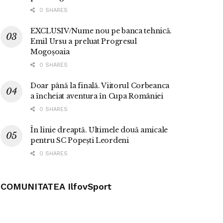
0 SHARES
EXCLUSIV/Nume nou pe banca tehnică.
Emil Ursu a preluat Progresul
Mogoșoaia
0 SHARES
Doar până la finală. Viitorul Corbeanca
a încheiat aventura în Cupa României
0 SHARES
În linie dreaptă. Ultimele două amicale
pentru SC Popești Leordeni
0 SHARES
COMUNITATEA IlfovSport