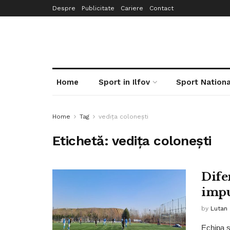
Despre
Publicitate
Cariere
Contact
Home
Sport in Ilfov
Sport Nationa
Home
Tag
vediţa coloneşti
Etichetă:
vediţa coloneşti
Dife
impu
by
Lutan 
Echipa s