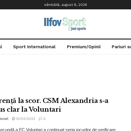
sâmbătă, august 8, 2026
l
Sport International
Premium/Opinii
Pariuri 
renţă la scor. CSM Alexandria s-a
s clar la Voluntari
Ionel
13/02/2023
0
ecundă a FC Voluntari a continuat seria jocurilor de verificare