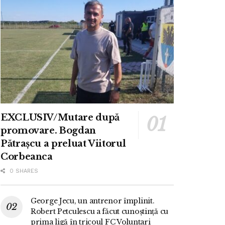
EXCLUSIV/Mutare după
promovare. Bogdan
Pătrașcu a preluat Viitorul
Corbeanca
0 SHARES
George Jecu, un antrenor împlinit.
Robert Petculescu a făcut cunoștință cu
prima ligă în tricoul FC Voluntari