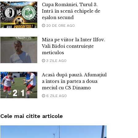
Cupa României, Turul 3.
Intră în scenă echipele de
eșalon secund
20 DE ORE AGO
Miza pe viitor la Inter Ilfov.
Vali Bădoi construiește
meticulos
3 ZILE AGO
Acasă după pauză. Afumațiul
a întors în partea a doua
meciul cu CS Dinamo
6 ZILE AGO
Cele mai citite articole