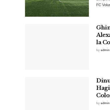
FC Volun
Ghin
Alex
la C
by
admin
Dinu
Hagi
Colo
by
admin