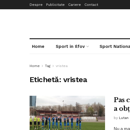
Despre
Publicitate
Cariere
Contact
Home
Sport in Ilfov
Sport Nationa
Home
Tag
vristea
Etichetă:
vristea
Pas 
a ob
by
Lutan 
Nu a mai