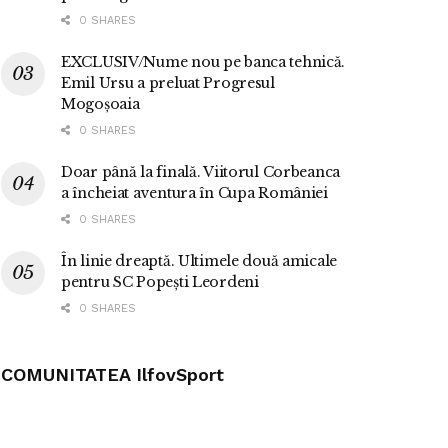
0 SHARES
EXCLUSIV/Nume nou pe banca tehnică.
Emil Ursu a preluat Progresul
Mogoșoaia
0 SHARES
Doar până la finală. Viitorul Corbeanca
a încheiat aventura în Cupa României
0 SHARES
În linie dreaptă. Ultimele două amicale
pentru SC Popești Leordeni
0 SHARES
COMUNITATEA IlfovSport