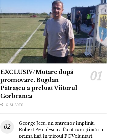
EXCLUSIV/Mutare după
promovare. Bogdan
Pătrașcu a preluat Viitorul
Corbeanca
0 SHARES
George Jecu, un antrenor împlinit.
Robert Petculescu a făcut cunoștință cu
prima ligă în tricoul FC Voluntari