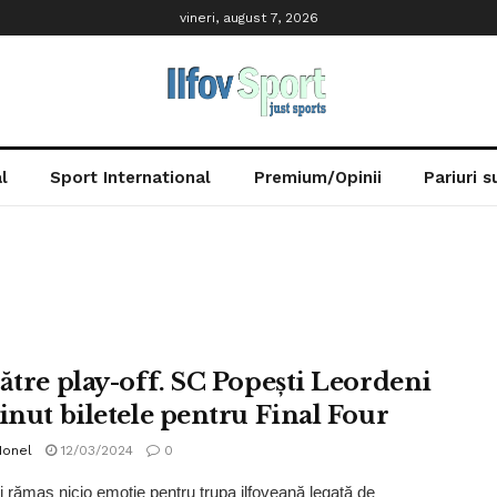
vineri, august 7, 2026
l
Sport International
Premium/Opinii
Pariuri 
către play-off. SC Popeşti Leordeni
ţinut biletele pentru Final Four
Ionel
12/03/2024
0
 rămas nicio emoţie pentru trupa ilfoveană legată de