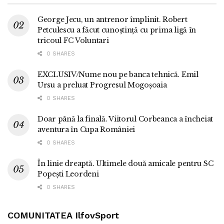
George Jecu, un antrenor împlinit. Robert
Petculescu a făcut cunoștință cu prima ligă în
tricoul FC Voluntari
0 SHARES
EXCLUSIV/Nume nou pe banca tehnică. Emil
Ursu a preluat Progresul Mogoșoaia
0 SHARES
Doar până la finală. Viitorul Corbeanca a încheiat
aventura în Cupa României
0 SHARES
În linie dreaptă. Ultimele două amicale pentru SC
Popești Leordeni
0 SHARES
COMUNITATEA IlfovSport