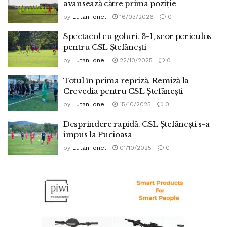
avansează către prima poziție
by
Lutan Ionel
16/03/2026
0
Spectacol cu goluri. 3-1, scor periculos
pentru CSL Ștefănești
by
Lutan Ionel
22/10/2025
0
Totul în prima repriză. Remiză la
Crevedia pentru CSL Ștefănești
by
Lutan Ionel
15/10/2025
0
Desprindere rapidă. CSL Ștefănești s-a
impus la Pucioasa
by
Lutan Ionel
01/10/2025
0