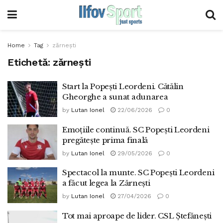
Home
Tag
zărnești
Etichetă:
zărnești
Start la Popești Leordeni. Cătălin
Gheorghe a sunat adunarea
by
Lutan Ionel
22/06/2026
0
Emoțiile continuă. SC Popești Leordeni
pregătește prima finală
by
Lutan Ionel
29/05/2026
0
Spectacol la munte. SC Popești Leordeni
a făcut legea la Zărnești
by
Lutan Ionel
27/04/2026
0
Tot mai aproape de lider. CSL Ștefănești