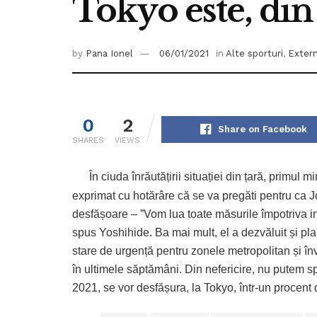
Tokyo este, din 
by
Pana Ionel
06/01/2021
in
Alte sporturi
,
Exter
0
2
Share on Facebook
SHARES
VIEWS
În ciuda înrăutățirii situației din țară, primul 
exprimat cu hotărâre că se va pregăti pentru ca J
desfășoare – ”Vom lua toate măsurile împotriva inf
spus Yoshihide. Ba mai mult, el a dezvăluit și pl
stare de urgență pentru zonele metropolitan și î
în ultimele săptămâni. Din nefericire, nu putem 
2021, se vor desfășura, la Tokyo, într-un procent