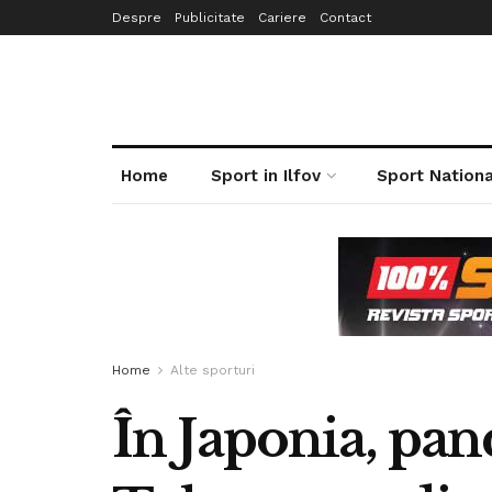
Despre
Publicitate
Cariere
Contact
Home
Sport in Ilfov
Sport Nationa
Home
Alte sporturi
În Japonia, pan