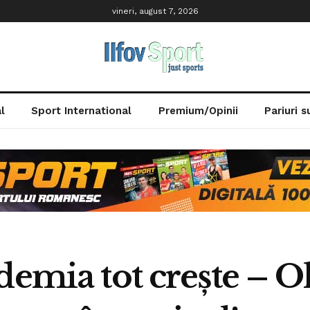
vineri, august 7, 2026
l
Sport International
Premium/Opinii
Pariuri 
demia tot crește – O