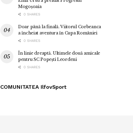
Emil Ursu a preluat Progresul
Mogoșoaia
0 SHARES
Doar până la finală. Viitorul Corbeanca
a încheiat aventura în Cupa României
0 SHARES
În linie dreaptă. Ultimele două amicale
pentru SC Popești Leordeni
0 SHARES
COMUNITATEA IlfovSport