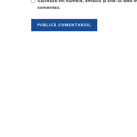
Salvează-mi numele, emailul și site-ul web în
comentez.