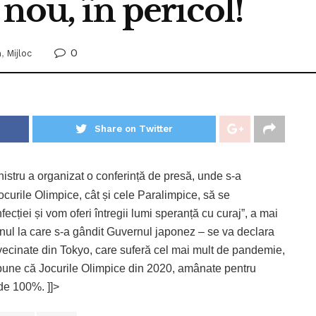
nou, în pericol!
0
n
,
Mijloc
Share on Twitter
ministru a organizat o conferință de presă, unde s-a
ocurile Olimpice, cât și cele Paralimpice, să se
ecției și vom oferi întregii lumi speranță cu curaj”, a mai
anul la care s-a gândit Guvernul japonez – se va declara
nvecinate din Tokyo, care suferă cel mai mult de pandemie,
spune că Jocurile Olimpice din 2020, amânate pentru
 de 100%. ]]>