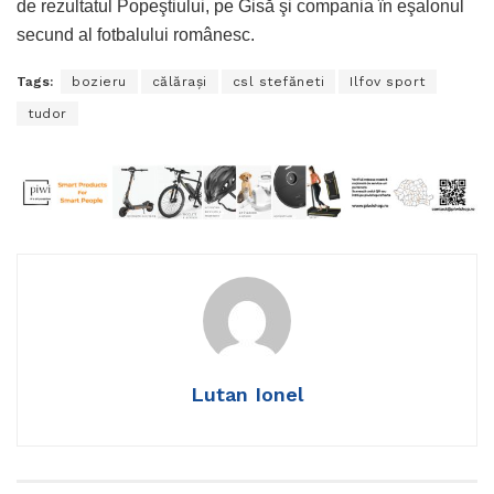
de rezultatul Popeştiului, pe Gisă şi compania în eşalonul
secund al fotbalului românesc.
Tags:
bozieru
călărași
csl stefăneti
Ilfov sport
tudor
Lutan Ionel