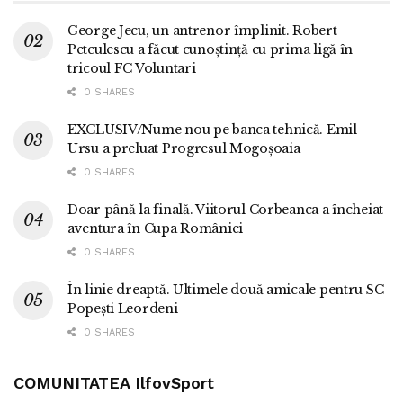
George Jecu, un antrenor împlinit. Robert
Petculescu a făcut cunoștință cu prima ligă în
tricoul FC Voluntari
0 SHARES
EXCLUSIV/Nume nou pe banca tehnică. Emil
Ursu a preluat Progresul Mogoșoaia
0 SHARES
Doar până la finală. Viitorul Corbeanca a încheiat
aventura în Cupa României
0 SHARES
În linie dreaptă. Ultimele două amicale pentru SC
Popești Leordeni
0 SHARES
COMUNITATEA IlfovSport