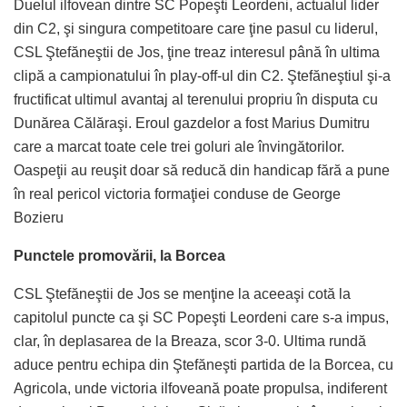
Duelul ilfovean dintre SC Popeşti Leordeni, actualul lider
din C2, şi singura competitoare care ţine pasul cu liderul,
CSL Ştefăneştii de Jos, ţine treaz interesul până în ultima
clipă a campionatului în play-off-ul din C2. Ştefăneştiul şi-a
fructificat ultimul avantaj al terenului propriu în disputa cu
Dunărea Călăraşi. Eroul gazdelor a fost Marius Dumitru
care a marcat toate cele trei goluri ale învingătorilor.
Oaspeţii au reuşit doar să reducă din handicap fără a pune
în real pericol victoria formaţiei conduse de George
Bozieru
Punctele promovării, la Borcea
CSL Ştefăneştii de Jos se menţine la aceeaşi cotă la
capitolul puncte ca şi SC Popeşti Leordeni care s-a impus,
clar, în deplasarea de la Breaza, scor 3-0. Ultima rundă
aduce pentru echipa din Ştefăneşti partida de la Borcea, cu
Agricola, unde victoria ilfoveană poate propulsa, indiferent