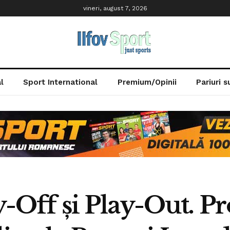
vineri, august 7, 2026
l
Sport International
Premium/Opinii
Pariuri 
lay-Off și Play-Out. 