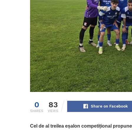
0
83
Share on Facebook
SHARES
VIEWS
Cel de al treilea eșalon competițional propun