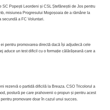
re SC Popești Leordeni și CSL Ștefăneștii de Jos pentru
chimb, misiunea Progresului Mogoșoaia de a rămâne la
ra secundă a FC Voluntari.
 ei pentru promovarea directă dacă își adjudecă cele
ej aduce un test dificil cu o formație călărășeană care a
eni rezervă o partidă dificilă la Breaza. CSO Tricolorul a
mod, postură pe care prahovenii o propun și pentru acest
a pentru promovare doar în cazul unui succes.