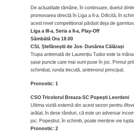
De actualitate rămâne, în continuare, duelul dint
promovarea directă în Liga a II-a. Dificilă, în s
acest nivel competițional părăsit deja de garnitu
Liga a III-a, Seria a II-a, Play-Off
Sâmbătă Ora 18.00
CSL Ștefăneștii de Jos- Dunărea Călărași
Trupa antrenată de Laurențiu Tudor este la mâna
șase puncte care mai sunt puse în joc. Primul pril
schimbat, runda trecută, antrenorul principal.
Pronostic: 1
CSO Tricolorul Breaza-SC Popești Leordeni
Ultima vizită externă din acest sezon pentru ilfov
arătat, în dese rânduri, că este un adversar inco
joc. Popeștiul, în schimb, poate menține vie lupt
Pronostic: 2