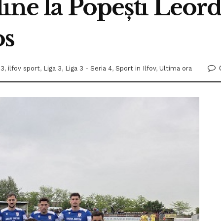
ine la Popești Leord
os
 3
,
ilfov sport
,
Liga 3
,
Liga 3 - Seria 4
,
Sport in Ilfov
,
Ultima ora