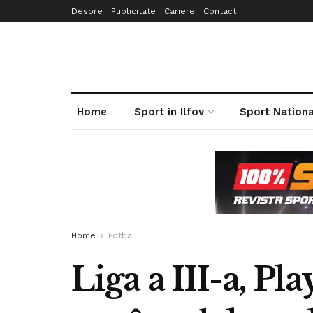
Despre
Publicitate
Cariere
Contact
Home
Sport in Ilfov
Sport Nationa
Home
Fotbal
Liga a III-a, P