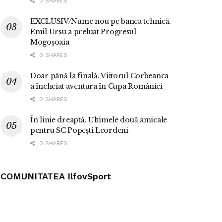
0 SHARES
EXCLUSIV/Nume nou pe banca tehnică.
Emil Ursu a preluat Progresul
Mogoșoaia
0 SHARES
Doar până la finală. Viitorul Corbeanca
a încheiat aventura în Cupa României
0 SHARES
În linie dreaptă. Ultimele două amicale
pentru SC Popești Leordeni
0 SHARES
COMUNITATEA IlfovSport