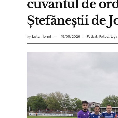
cuvântul de ord
Ștefăneștii de J
by
Lutan Ionel
15/05/2026
in
Fotbal
,
Fotbal Liga