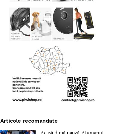
Articole recomandate
Acasă după pauză. Afumațiul