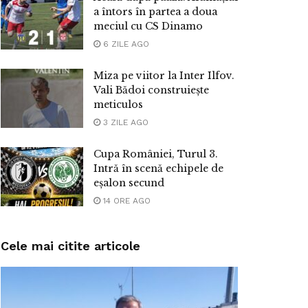
a întors în partea a doua
meciul cu CS Dinamo
6 ZILE AGO
Miza pe viitor la Inter Ilfov.
Vali Bădoi construiește
meticulos
3 ZILE AGO
Cupa României, Turul 3.
Intră în scenă echipele de
eșalon secund
14 ORE AGO
Cele mai citite articole