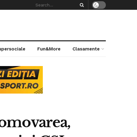
supersociale
Fun&More
Clasamente
Promovarea,