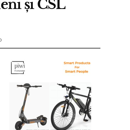
eni și CSL
0