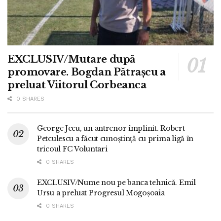
EXCLUSIV/Mutare după
promovare. Bogdan Pătrașcu a
preluat Viitorul Corbeanca
0 SHARES
George Jecu, un antrenor împlinit. Robert
Petculescu a făcut cunoștință cu prima ligă în
tricoul FC Voluntari
0 SHARES
EXCLUSIV/Nume nou pe banca tehnică. Emil
Ursu a preluat Progresul Mogoșoaia
0 SHARES