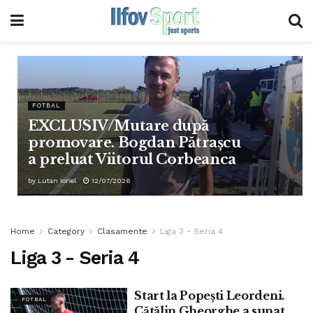
FOTBAL
EXCLUSIV/Mutare după
promovare. Bogdan Pătrașcu
a preluat Viitorul Corbeanca
by
Lutan Ionel
12/07/2026
Home
Category
Clasamente
Liga 3 - Seria 4
Liga 3 - Seria 4
Start la Popești Leordeni.
FOTBAL
Cătălin Gheorghe a sunat