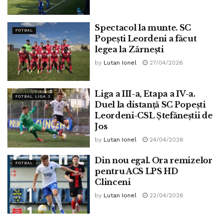
Spectacol la munte. SC
FOTBAL
Popești Leordeni a făcut
legea la Zărnești
by
Lutan Ionel
27/04/2026
Liga a III-a, Etapa a IV-a.
FOTBAL LIGA 3
Duel la distanță SC Popești
Leordeni-CSL Ștefăneștii de
Jos
by
Lutan Ionel
24/04/2026
Din nou egal. Ora remizelor
FOTBAL
pentru ACS LPS HD
Clinceni
by
Lutan Ionel
22/04/2026