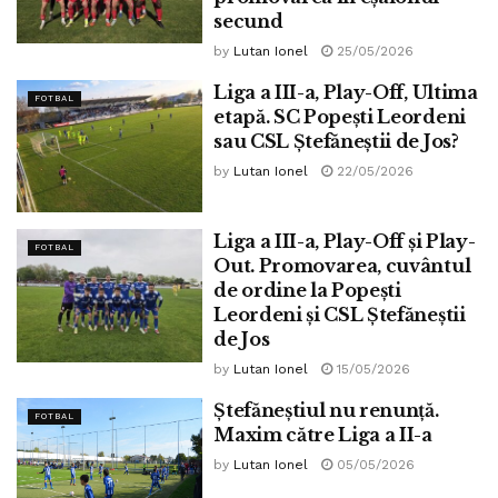
secund
by
Lutan Ionel
25/05/2026
Liga a III-a, Play-Off, Ultima
FOTBAL
etapă. SC Popești Leordeni
sau CSL Ștefăneștii de Jos?
by
Lutan Ionel
22/05/2026
Liga a III-a, Play-Off și Play-
FOTBAL
Out. Promovarea, cuvântul
de ordine la Popești
Leordeni și CSL Ștefăneștii
de Jos
by
Lutan Ionel
15/05/2026
Ștefăneștiul nu renunță.
FOTBAL
Maxim către Liga a II-a
by
Lutan Ionel
05/05/2026