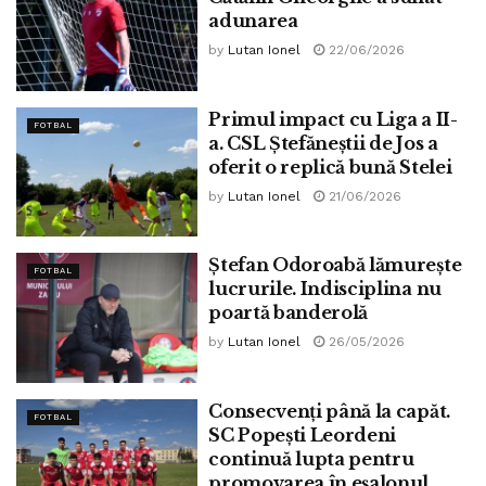
adunarea
by
Lutan Ionel
22/06/2026
Primul impact cu Liga a II-
FOTBAL
a. CSL Ștefăneștii de Jos a
oferit o replică bună Stelei
by
Lutan Ionel
21/06/2026
Ștefan Odoroabă lămurește
FOTBAL
lucrurile. Indisciplina nu
poartă banderolă
by
Lutan Ionel
26/05/2026
Consecvenți până la capăt.
FOTBAL
SC Popești Leordeni
continuă lupta pentru
promovarea în eșalonul