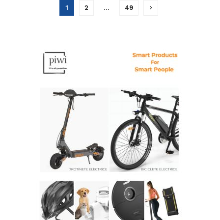
1
2
…
49