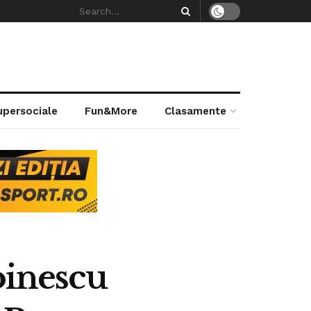
supersociale
Fun&More
Clasamente
oinescu