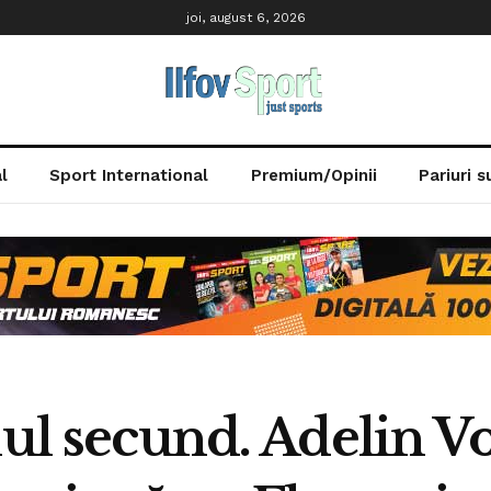
joi, august 6, 2026
l
Sport International
Premium/Opinii
Pariuri 
nul secund. Adelin V