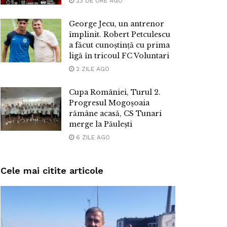
23 DE ORE AGO
George Jecu, un antrenor
împlinit. Robert Petculescu
a făcut cunoștință cu prima
ligă în tricoul FC Voluntari
2 ZILE AGO
Cupa României, Turul 2.
Progresul Mogoșoaia
rămâne acasă, CS Tunari
merge la Păulești
6 ZILE AGO
Cele mai citite articole