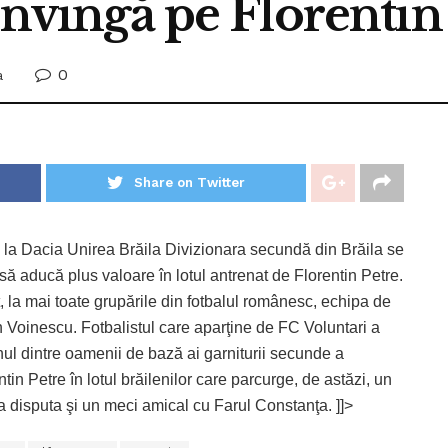
convingă pe Florentin
0
a
Share on Twitter
c la Dacia Unirea Brăila Divizionara secundă din Brăila se
 să aducă plus valoare în lotul antrenat de Florentin Petre.
, la mai toate grupările din fotbalul românesc, echipa de
lin Voinescu. Fotbalistul care aparţine de FC Voluntari a
unul dintre oamenii de bază ai garniturii secunde a
ntin Petre în lotul brăilenilor care parcurge, de astăzi, un
disputa şi un meci amical cu Farul Constanţa. ]]>