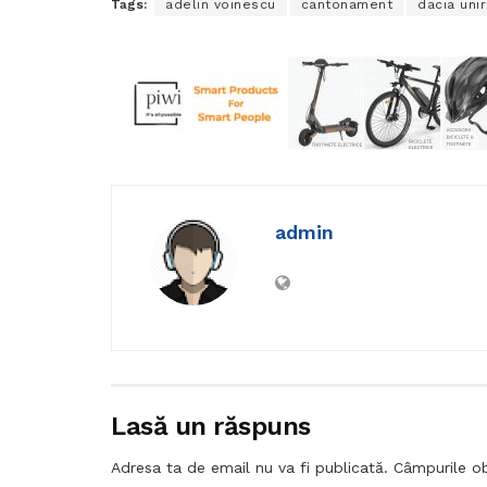
Tags:
adelin voinescu
cantonament
dacia uni
admin
Lasă un răspuns
Adresa ta de email nu va fi publicată.
Câmpurile ob