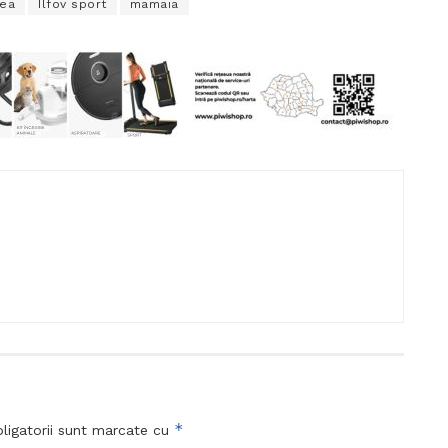
rea
Ilfov sport
mamaia
*
ligatorii sunt marcate cu