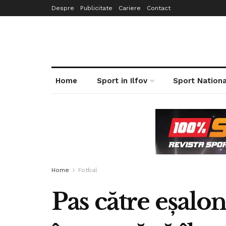
Despre
Publicitate
Cariere
Contact
Home
Sport in Ilfov
Sport Nationa
Home
Fotbal
Pas către eşalo