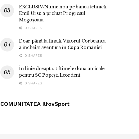
EXCLUSIV/Nume nou pe banca tehnică.
Emil Ursu a preluat Progresul
Mogoșoaia
0 SHARES
Doar până la finală. Viitorul Corbeanca
a încheiat aventura în Cupa României
0 SHARES
În linie dreaptă. Ultimele două amicale
pentru SC Popești Leordeni
0 SHARES
COMUNITATEA IlfovSport