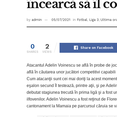
încearcă să îl 
by
admin
05/07/2021
in
Fotbal
,
Liga 3
,
Ultima or
0
2
Share on Facebook
SHARES
VIEWS
Atacantul Adelin Voinescu se află în probe de jo
află în căutarea unor jucători competitivi capabili
Cum atacanţii sunt cei mai doriţi la acest moment
eşalon secund îl testează, printre aţii, şi pe Ade
debutat stagiunea trecută în prima ligă şi a fost 
ilfovenilor. Adelin Voinescu a fost reţinut de Flore
cantonament la Mamaia pe parcursul căruia se va 