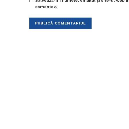
Salvează-mi numele, emailul și site-ul web în
comentez.