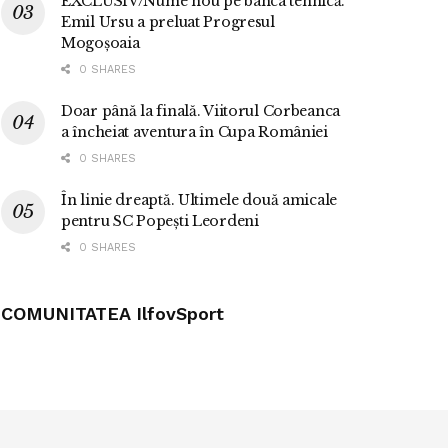
EXCLUSIV/Nume nou pe banca tehnică.
Emil Ursu a preluat Progresul
Mogoșoaia
0 SHARES
Doar până la finală. Viitorul Corbeanca
a încheiat aventura în Cupa României
0 SHARES
În linie dreaptă. Ultimele două amicale
pentru SC Popești Leordeni
0 SHARES
COMUNITATEA IlfovSport