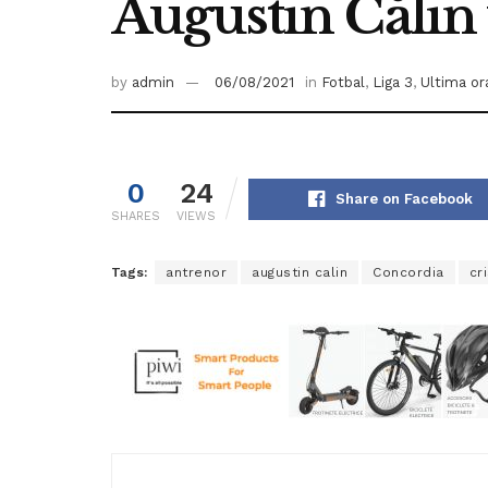
Augustin Călin 
by
admin
06/08/2021
in
Fotbal
,
Liga 3
,
Ultima or
0
24
Share on Facebook
SHARES
VIEWS
Tags:
antrenor
augustin calin
Concordia
cr