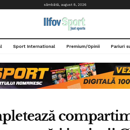
sâmbătă, august 8, 2026
l
Sport International
Premium/Opinii
Pariuri 
letează compartime