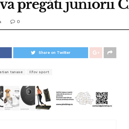
va pregăti juniorii C
0
a
Share on Twitter
istian tanase
Ilfov sport