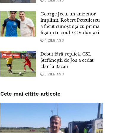
3 ZILE AGO
George Jecu, un antrenor
împlinit. Robert Petculescu
a făcut cunoștință cu prima
ligă în tricoul FC Voluntari
4 ZILE AGO
Debut fără replică. CSL
Ștefăneștii de Jos a cedat
clar la Bacău
5 ZILE AGO
Cele mai citite articole