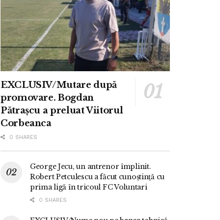
EXCLUSIV/Mutare după
promovare. Bogdan
Pătrașcu a preluat Viitorul
Corbeanca
0 SHARES
George Jecu, un antrenor împlinit.
Robert Petculescu a făcut cunoștință cu
prima ligă în tricoul FC Voluntari
0 SHARES