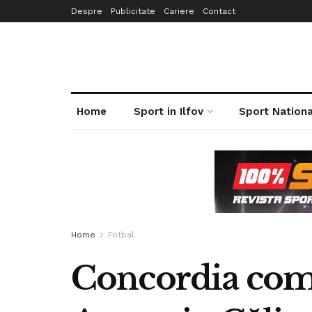
Despre
Publicitate
Cariere
Contact
Home
Sport in Ilfov
Sport Nationa
Home
Fotbal
Concordia comp