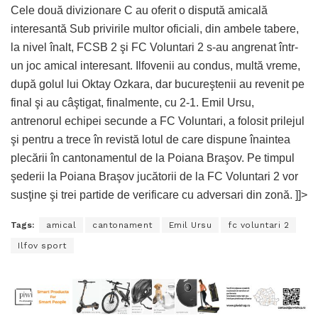
Cele două divizionare C au oferit o dispută amicală
interesantă Sub privirile multor oficiali, din ambele tabere,
la nivel înalt, FCSB 2 şi FC Voluntari 2 s-au angrenat într-
un joc amical interesant. Ilfovenii au condus, multă vreme,
după golul lui Oktay Ozkara, dar bucureştenii au revenit pe
final şi au câştigat, finalmente, cu 2-1. Emil Ursu,
antrenorul echipei secunde a FC Voluntari, a folosit prilejul
şi pentru a trece în revistă lotul de care dispune înaintea
plecării în cantonamentul de la Poiana Braşov. Pe timpul
şederii la Poiana Braşov jucătorii de la FC Voluntari 2 vor
susţine şi trei partide de verificare cu adversari din zonă. ]]>
Tags:
amical
cantonament
Emil Ursu
fc voluntari 2
Ilfov sport