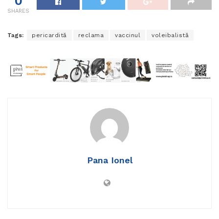
0
SHARES
Tags:
pericardită
reclama
vaccinul
voleibalistă
Pana Ionel