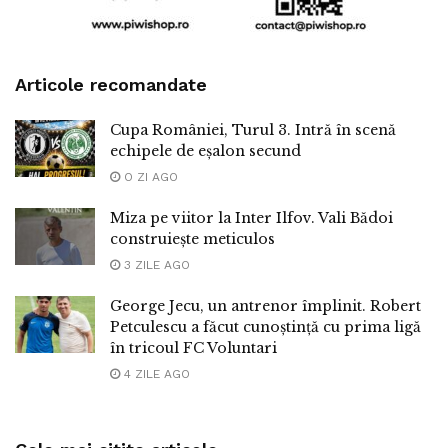
Articole recomandate
Cupa României, Turul 3. Intră în scenă
echipele de eșalon secund
O ZI AGO
Miza pe viitor la Inter Ilfov. Vali Bădoi
construiește meticulos
3 ZILE AGO
George Jecu, un antrenor împlinit. Robert
Petculescu a făcut cunoștință cu prima ligă
în tricoul FC Voluntari
4 ZILE AGO