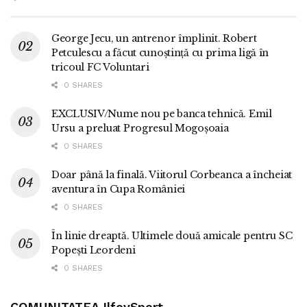
George Jecu, un antrenor împlinit. Robert
Petculescu a făcut cunoștință cu prima ligă în
tricoul FC Voluntari
0 SHARES
EXCLUSIV/Nume nou pe banca tehnică. Emil
Ursu a preluat Progresul Mogoșoaia
0 SHARES
Doar până la finală. Viitorul Corbeanca a încheiat
aventura în Cupa României
0 SHARES
În linie dreaptă. Ultimele două amicale pentru SC
Popești Leordeni
0 SHARES
COMUNITATEA IlfovSport