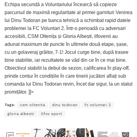
Echipa secundă a Voluntariului încearcă să copieze
parcursul de maximă regularitate al primei garnituri Venirea
lui Dinu Todoran pe banca tehnică a schimbat rapid datele
problemei la FC Voluntari 2. Într-o perioadă cu adversari
accesibili, CSM Oltenița și Gloria Albești, ilfovenii au
adunat maximum de puncte în ultimele două etape, șase,
cu un golaveraj grăitor, 7-1! Jocul curge bine, după trasee
bine stabilite, iar rezultatele se văd din ce în ce mai bine.
Obiectivul stabilit la debut de sezon, calificarea în play-off,
prinde contur în condițiile în care tinerii jucători aflați sub
comanda lui Dinu Todoran revin, încet dar sigur, la un statut
promițător. ]]>
Tags:
csm oltenita
dinu todoran
fc voluntari 2
gloria albesti
Ilfov sport