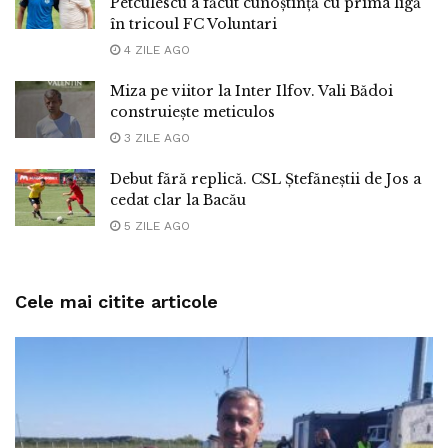
Petculescu a făcut cunoștință cu prima ligă
în tricoul FC Voluntari
4 ZILE AGO
Miza pe viitor la Inter Ilfov. Vali Bădoi
construiește meticulos
3 ZILE AGO
Debut fără replică. CSL Ștefăneștii de Jos a
cedat clar la Bacău
5 ZILE AGO
Cele mai citite articole