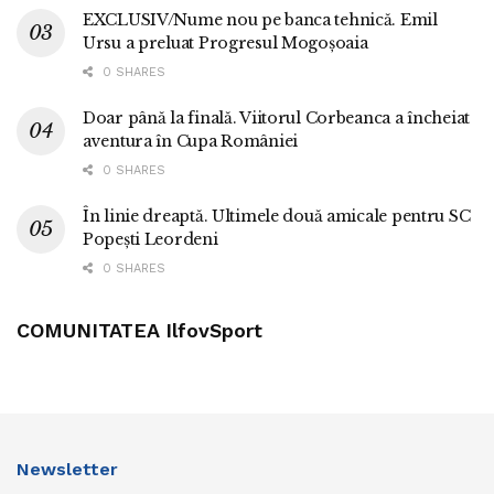
EXCLUSIV/Nume nou pe banca tehnică. Emil
Ursu a preluat Progresul Mogoșoaia
0 SHARES
Doar până la finală. Viitorul Corbeanca a încheiat
aventura în Cupa României
0 SHARES
În linie dreaptă. Ultimele două amicale pentru SC
Popești Leordeni
0 SHARES
COMUNITATEA IlfovSport
Newsletter