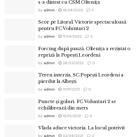
s-a distrat cu CSM Oltenița
by
admin
19/04/2022
0
Scor pe Litoral. Victorie spectaculoasă
pentru FC Voluntari 2
by
admin
11/04/2022
0
Forcing după pauză. Olteniţa a rezistat o
repriză la Popeşti Leordeni
by
admin
26/03/2022
0
Teren interzis. SC Popeşti Leordeni a
pierdut la Albeşti
by
admin
01/11/2021
0
Puncte și goluri. FC Voluntari 2 se
echilibrează din mers
by
admin
19/10/2021
0
Vlada aduce victoria. La locul potrivit
by
admin
02/09/2021
0