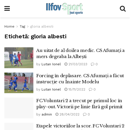
Home
Tag
gloria albesti
Etichetă:
gloria albesti
Au uitat de al doilea medic. CS Afumați a
mers degeaba la Albești
by
Lutan Ionel
21/03/2023
0
Forcing în deplasare. CS Afumați a făcut
instrucție cu Înainte Modelu
by
Lutan Ionel
15/11/2022
0
FC Voluntari 2 a trecut pe primul loc în
play-out. Victorii pe linie fără gol primit
by
admin
28/04/2022
0
Etapele victoriilor la scor. FC Voluntari 2