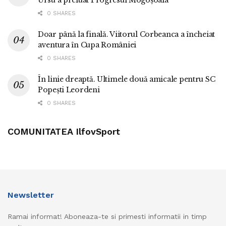
Ursu a preluat Progresul Mogoșoaia
0 SHARES
Doar până la finală. Viitorul Corbeanca a încheiat
aventura în Cupa României
0 SHARES
În linie dreaptă. Ultimele două amicale pentru SC
Popești Leordeni
0 SHARES
COMUNITATEA IlfovSport
Newsletter
Ramai informat! Aboneaza-te si primesti informatii in timp