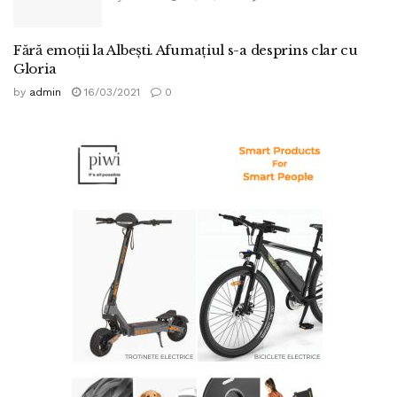
Fără emoții la Albești. Afumațiul s-a desprins clar cu
Gloria
by
admin
16/03/2021
0