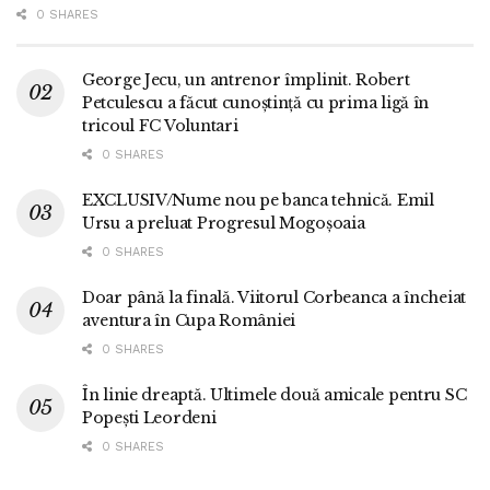
0 SHARES
George Jecu, un antrenor împlinit. Robert
Petculescu a făcut cunoștință cu prima ligă în
tricoul FC Voluntari
0 SHARES
EXCLUSIV/Nume nou pe banca tehnică. Emil
Ursu a preluat Progresul Mogoșoaia
0 SHARES
Doar până la finală. Viitorul Corbeanca a încheiat
aventura în Cupa României
0 SHARES
În linie dreaptă. Ultimele două amicale pentru SC
Popești Leordeni
0 SHARES