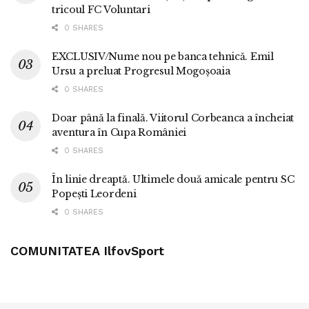
tricoul FC Voluntari
0 SHARES
EXCLUSIV/Nume nou pe banca tehnică. Emil
Ursu a preluat Progresul Mogoșoaia
0 SHARES
Doar până la finală. Viitorul Corbeanca a încheiat
aventura în Cupa României
0 SHARES
În linie dreaptă. Ultimele două amicale pentru SC
Popești Leordeni
0 SHARES
COMUNITATEA IlfovSport