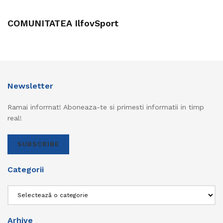
COMUNITATEA IlfovSport
Newsletter
Ramai informat! Aboneaza-te si primesti informatii in timp
real!
SUBSCRIBE
Categorii
Categorii
Arhive