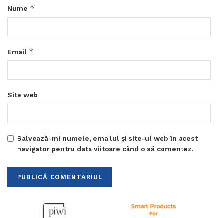
*
Nume
*
Email
Site web
Salvează-mi numele, emailul și site-ul web în acest
navigator pentru data viitoare când o să comentez.