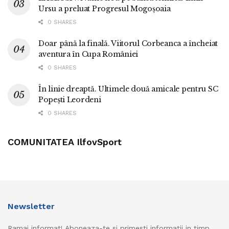
Ursu a preluat Progresul Mogoșoaia
0 SHARES
Doar până la finală. Viitorul Corbeanca a încheiat
aventura în Cupa României
0 SHARES
În linie dreaptă. Ultimele două amicale pentru SC
Popești Leordeni
0 SHARES
COMUNITATEA IlfovSport
Newsletter
Ramai informat! Aboneaza-te si primesti informatii in timp