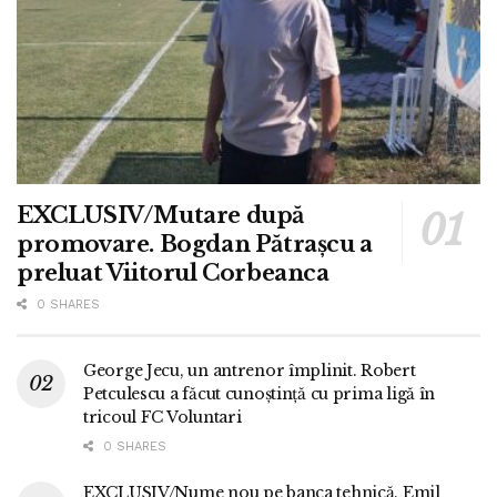
EXCLUSIV/Mutare după
promovare. Bogdan Pătrașcu a
preluat Viitorul Corbeanca
0 SHARES
George Jecu, un antrenor împlinit. Robert
Petculescu a făcut cunoștință cu prima ligă în
tricoul FC Voluntari
0 SHARES
EXCLUSIV/Nume nou pe banca tehnică. Emil