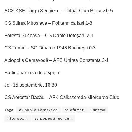
ACS KSE Târgu Secuiesc – Fotbal Club Brașov 0-5
CS Ştiinţa Miroslava – Politehnica Iași 1-3
Foresta Suceava – CS Dante Botoșani 2-1
CS Tunari – SC Dinamo 1948 București 0-3
Axiopolis Cernavodă – AFC Unirea Constanța 3-1
Partidă rămasă de disputat:
Joi, 15 septembrie, 16:30
CS Aerostar Bacău – AFK Csikszereda Miercurea Ciuc
Tags:
axiopolis cernavodă
cs afumati
DInamo
Ilfov sport
sc popesti leordeni