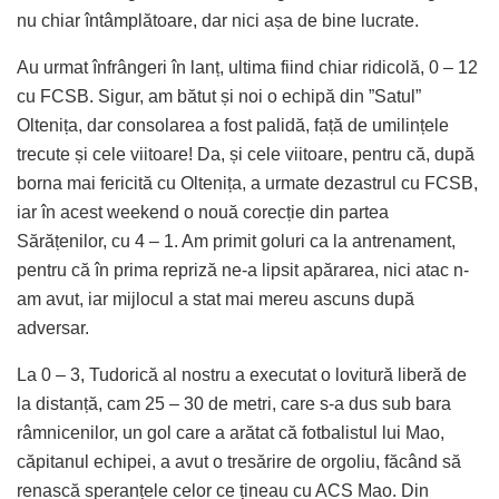
nu chiar întâmplătoare, dar nici așa de bine lucrate.
Au urmat înfrângeri în lanț, ultima fiind chiar ridicolă, 0 – 12
cu FCSB. Sigur, am bătut și noi o echipă din ”Satul”
Oltenița, dar consolarea a fost palidă, față de umilințele
trecute și cele viitoare! Da, și cele viitoare, pentru că, după
borna mai fericită cu Oltenița, a urmate dezastrul cu FCSB,
iar în acest weekend o nouă corecție din partea
Sărățenilor, cu 4 – 1. Am primit goluri ca la antrenament,
pentru că în prima repriză ne-a lipsit apărarea, nici atac n-
am avut, iar mijlocul a stat mai mereu ascuns după
adversar.
La 0 – 3, Tudorică al nostru a executat o lovitură liberă de
la distanță, cam 25 – 30 de metri, care s-a dus sub bara
râmnicenilor, un gol care a arătat că fotbalistul lui Mao,
căpitanul echipei, a avut o tresărire de orgoliu, făcând să
renască speranțele celor ce țineau cu ACS Mao. Din