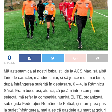
0
SHARES
Mă așteptam ca ai noștri fotbaliști, de la ACS Mao, să aibă
tărie de caracter, mândrie chiar, și să joace mult mai bine,
după înfrângerea suferită în deplasare, 0 – 4, la Râmnicu
Sărat. Eram bucuroși, atunci, că jucăm într-o companie
selectă, mă refer la competiția numită ELITE, organizată
sub egida Federației Române de Fotbal, și n-am prea pus
la suflet înfrângerea, mai ales că gazdele au marcat goluri