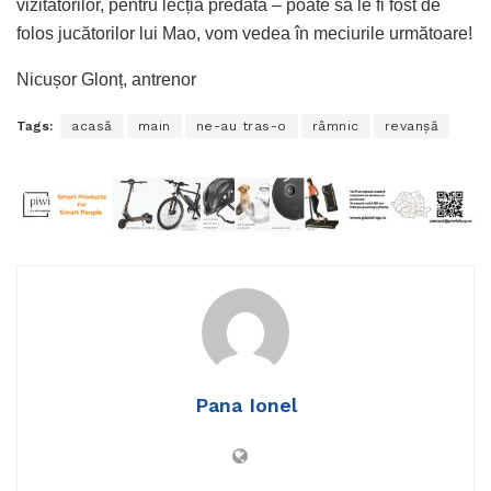
vizitatorilor, pentru lecția predată – poate să le fi fost de
folos jucătorilor lui Mao, vom vedea în meciurile următoare!
Nicușor Glonț, antrenor
Tags:
acasă
main
ne-au tras-o
râmnic
revanșă
Pana Ionel