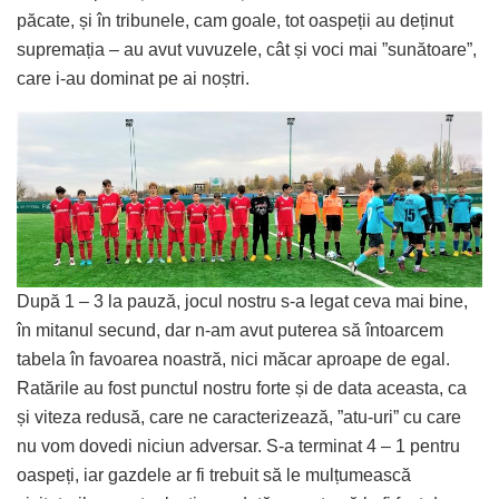
păcate, și în tribunele, cam goale, tot oaspeții au deținut
supremația – au avut vuvuzele, cât și voci mai ”sunătoare”,
care i-au dominat pe ai noștri.
După 1 – 3 la pauză, jocul nostru s-a legat ceva mai bine,
în mitanul secund, dar n-am avut puterea să întoarcem
tabela în favoarea noastră, nici măcar aproape de egal.
Ratările au fost punctul nostru forte și de data aceasta, ca
și viteza redusă, care ne caracterizează, ”atu-uri” cu care
nu vom dovedi niciun adversar. S-a terminat 4 – 1 pentru
oaspeți, iar gazdele ar fi trebuit să le mulțumească