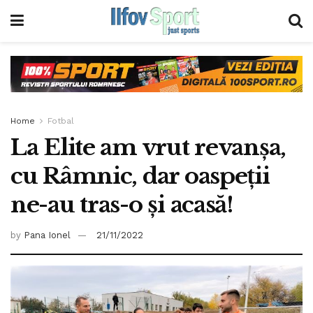
Home
Fotbal
La Elite am vrut revanșa,
cu Râmnic, dar oaspeții
ne-au tras-o și acasă!
by
Pana Ionel
21/11/2022