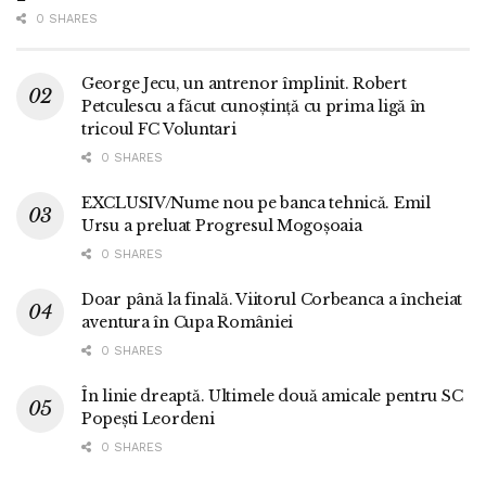
0 SHARES
George Jecu, un antrenor împlinit. Robert
Petculescu a făcut cunoștință cu prima ligă în
tricoul FC Voluntari
0 SHARES
EXCLUSIV/Nume nou pe banca tehnică. Emil
Ursu a preluat Progresul Mogoșoaia
0 SHARES
Doar până la finală. Viitorul Corbeanca a încheiat
aventura în Cupa României
0 SHARES
În linie dreaptă. Ultimele două amicale pentru SC
Popești Leordeni
0 SHARES