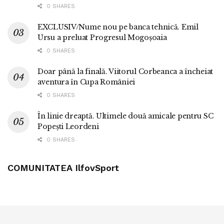
0 SHARES
EXCLUSIV/Nume nou pe banca tehnică. Emil
Ursu a preluat Progresul Mogoșoaia
0 SHARES
Doar până la finală. Viitorul Corbeanca a încheiat
aventura în Cupa României
0 SHARES
În linie dreaptă. Ultimele două amicale pentru SC
Popești Leordeni
0 SHARES
COMUNITATEA IlfovSport