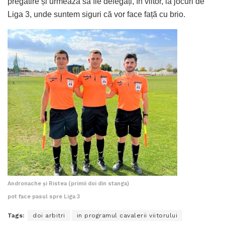
pregătire și urmează să fie delegați, în viitor, la jocuri de
Liga 3, unde suntem siguri că vor face față cu brio.
Andronache și Ristea (primii doi din stanga)
pot face pasul spre Liga 3
Tags:
doi arbitri
in programul cavalerii viitorului