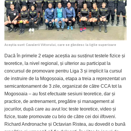
Aceștia sunt Cavalerii Viitorului, care se gândesc la ligile superioare
Dacă în primele 2 etape aceștia au susținut testele fizice și
teoretice, la nivel regional, și ulterior au participat la
concursul de promovare pentru Liga 3 și implicit la cursul
de instruire de la Mogoșoaia, etapa a treia a reprezentat un
semicantonament de 3 zile, organizat de către CCA tot la
Mogosoaia – au fost efectuate sesiuni teoretice, dar și
practice, de antrenament, pregătire și management al
jocurilor, după care au avut loc teste teoretice, video și
fizice, toate promovate cu brio de către cei doi
ilfoveni
.
Richard Andronache și Octavian Ristea, au dovedit o bună