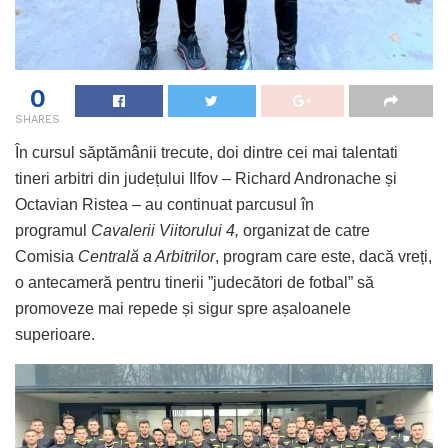
0
SHARES
În cursul săptămânii trecute, doi dintre cei mai talentati
tineri arbitri din județului Ilfov – Richard Andronache și
Octavian Ristea – au continuat parcusul în
programul
Cavalerii Viitorului 4,
organizat de catre
Comisia
Centrală a Arbitrilor
, program care este, dacă vreți,
o antecameră pentru tinerii ”judecători de fotbal” să
promoveze mai repede și sigur spre așaloanele
superioare.