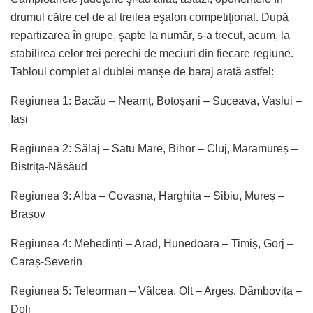
drumul către cel de al treilea eşalon competiţional. După
repartizarea în grupe, şapte la număr, s-a trecut, acum, la
stabilirea celor trei perechi de meciuri din fiecare regiune.
Tabloul complet al dublei manşe de baraj arată astfel:
Regiunea 1: Bacău – Neamț, Botoșani – Suceava, Vaslui –
Iași
Regiunea 2: Sălaj – Satu Mare, Bihor – Cluj, Maramureș –
Bistrița-Năsăud
Regiunea 3: Alba – Covasna, Harghita – Sibiu, Mureș –
Brașov
Regiunea 4: Mehedinți – Arad, Hunedoara – Timiș, Gorj –
Caraș-Severin
Regiunea 5: Teleorman – Vâlcea, Olt – Argeș, Dâmbovița –
Dolj