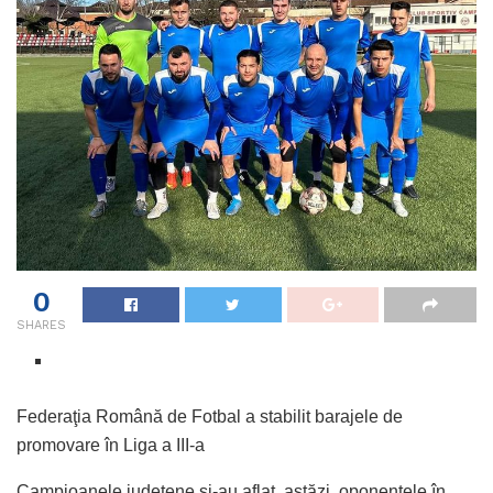
0
SHARES
Federaţia Română de Fotbal a stabilit barajele de
promovare în Liga a III-a
Campioanele judeţene şi-au aflat, astăzi, oponentele în