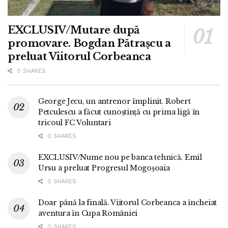
EXCLUSIV/Mutare după
promovare. Bogdan Pătrașcu a
preluat Viitorul Corbeanca
0 SHARES
George Jecu, un antrenor împlinit. Robert
Petculescu a făcut cunoștință cu prima ligă în
tricoul FC Voluntari
0 SHARES
EXCLUSIV/Nume nou pe banca tehnică. Emil
Ursu a preluat Progresul Mogoșoaia
0 SHARES
Doar până la finală. Viitorul Corbeanca a încheiat
aventura în Cupa României
0 SHARES