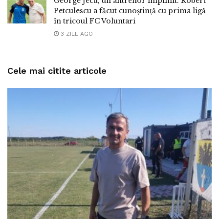
George Jecu, un antrenor împlinit. Robert
Petculescu a făcut cunoștință cu prima ligă
în tricoul FC Voluntari
3 ZILE AGO
Cele mai citite articole