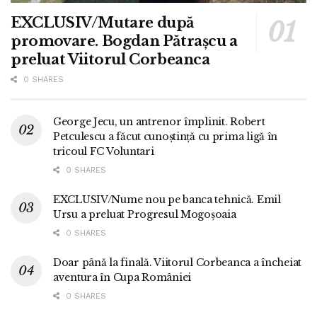
EXCLUSIV/Mutare după
promovare. Bogdan Pătrașcu a
preluat Viitorul Corbeanca
0 SHARES
George Jecu, un antrenor împlinit. Robert
Petculescu a făcut cunoștință cu prima ligă în
tricoul FC Voluntari
0 SHARES
EXCLUSIV/Nume nou pe banca tehnică. Emil
Ursu a preluat Progresul Mogoșoaia
0 SHARES
Doar până la finală. Viitorul Corbeanca a încheiat
aventura în Cupa României
0 SHARES