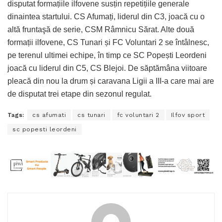
disputat formațiile ilfovene susțin repetițiile generale
dinaintea startului. CS Afumați, liderul din C3, joacă cu o
altă fruntaşă de serie, CSM Râmnicu Sărat. Alte două
formații ilfovene, CS Tunari și FC Voluntari 2 se întâlnesc,
pe terenul ultimei echipe, în timp ce SC Popești Leordeni
joacă cu liderul din C5, CS Blejoi. De săptămâna viitoare
pleacă din nou la drum și caravana Ligii a III-a care mai are
de disputat trei etape din sezonul regulat.
Tags:
cs afumati
cs tunari
fc voluntari 2
Ilfov sport
sc popesti leordeni