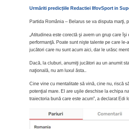
Urmăriti predicțiile Redactiei IlfovSport in Su
Partida România – Belarus se va disputa marţi, p
„Atitudinea este corectă şi avem un grup care îşi 
performanţă. Poate sunt nişte talente pe care le-
jucători care nu sunt acum aici, dar le urăsc ment
Dacă, la cluburi, anumiţi jucători au un anumit stat
naţională, nu am luxul ăsta..
Cine vine cu mentalitate să vină, cine nu, riscă 
potenţial mare. El are uşile deschise la echipa n
traiectoria bună care este acum”, a declarat Edi 