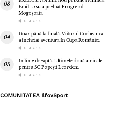
EXCLUSIV/Nume nou pe banca tehnică.
Emil Ursu a preluat Progresul
Mogoșoaia
0 SHARES
Doar până la finală. Viitorul Corbeanca
a încheiat aventura în Cupa României
0 SHARES
În linie dreaptă. Ultimele două amicale
pentru SC Popești Leordeni
0 SHARES
COMUNITATEA IlfovSport