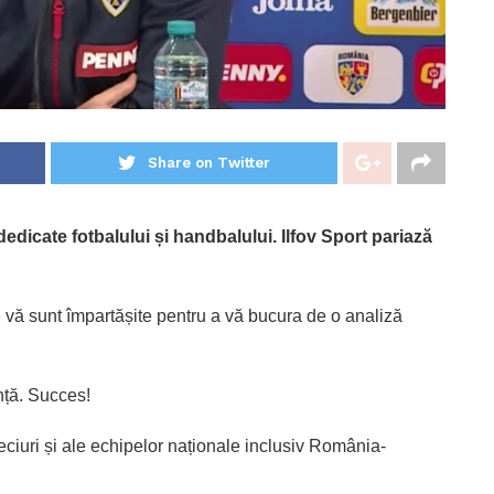
Share on Twitter
 dedicate fotbalului și handbalului. Ilfov Sport pariază
e vă sunt împartășite pentru a vă bucura de o analiză
ență. Succes!
ciuri și ale echipelor naționale inclusiv România-