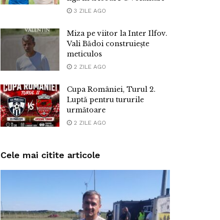
3 ZILE AGO
Miza pe viitor la Inter Ilfov.
Vali Bădoi construiește
meticulos
2 ZILE AGO
Cupa României, Turul 2.
Luptă pentru tururile
următoare
2 ZILE AGO
Cele mai citite articole