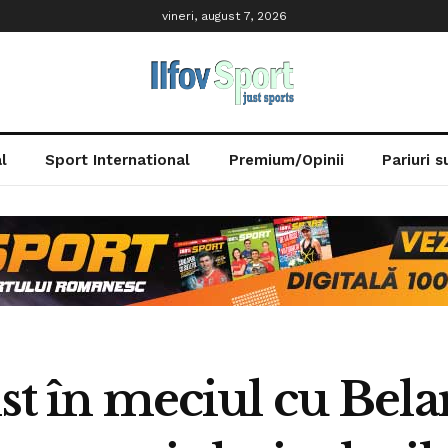
vineri, august 7, 2026
l
Sport International
Premium/Opinii
Pariuri 
ist în meciul cu Bela