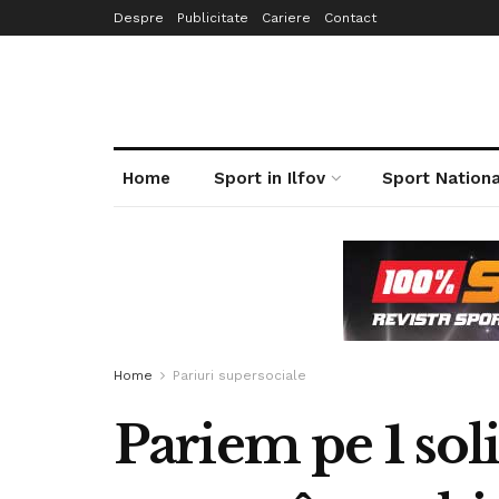
Despre
Publicitate
Cariere
Contact
Home
Sport in Ilfov
Sport Nationa
Home
Pariuri supersociale
Pariem pe 1 sol