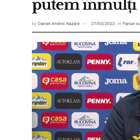
putem înmulți c
by
Daniel-Andrei Nazare
27/03/2023
in
Pariuri s