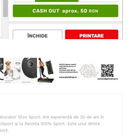
borator Ilfov Sport. Are experiență de 25 de ani în
oSport și la Revista 100% Sport. Este unul dintre
port.