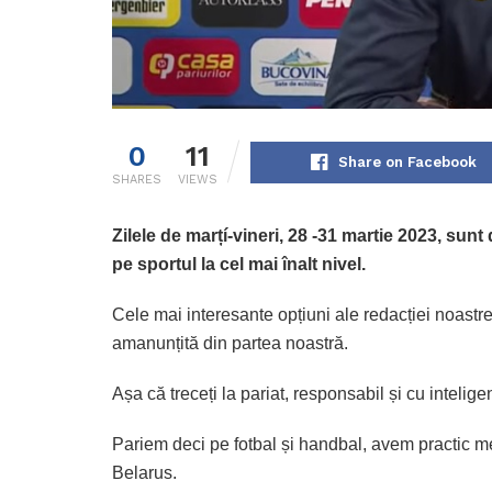
0
11
Share on Facebook
SHARES
VIEWS
Zilele de marțí-vineri, 28 -31 martie 2023, sunt
pe sportul la cel mai înalt nivel.
Cele mai interesante opțiuni ale redacției noastr
amanunțită din partea noastră.
Așa că treceți la pariat, responsabil și cu intelig
Pariem deci pe fotbal și handbal, avem practic me
Belarus.