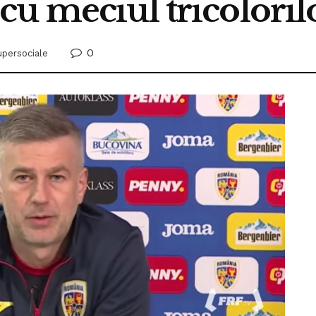
u meciul tricoloril
0
upersociale