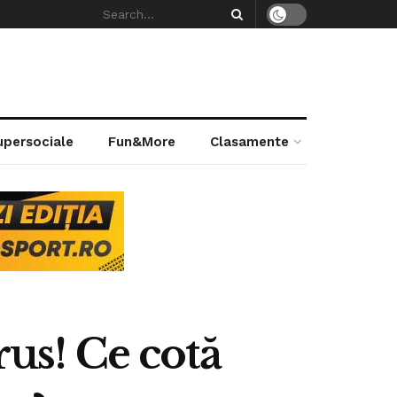
supersociale
Fun&More
Clasamente
rus! Ce cotă