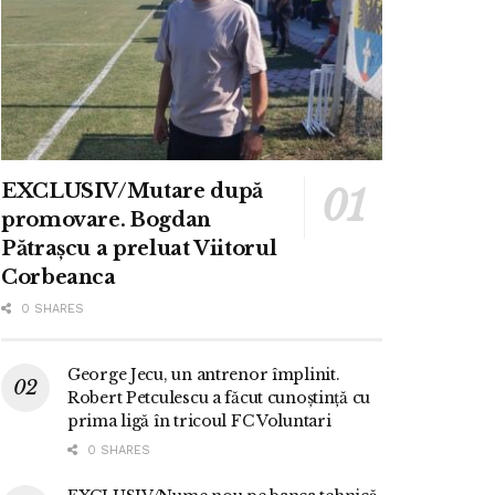
EXCLUSIV/Mutare după
promovare. Bogdan
Pătrașcu a preluat Viitorul
Corbeanca
0 SHARES
George Jecu, un antrenor împlinit.
Robert Petculescu a făcut cunoștință cu
prima ligă în tricoul FC Voluntari
0 SHARES