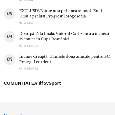
0 SHARES
EXCLUSIV/Nume nou pe banca tehnică. Emil
Ursu a preluat Progresul Mogoșoaia
0 SHARES
Doar până la finală. Viitorul Corbeanca a încheiat
aventura în Cupa României
0 SHARES
În linie dreaptă. Ultimele două amicale pentru SC
Popești Leordeni
0 SHARES
COMUNITATEA IlfovSport