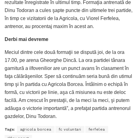
rezultate înregistrate în ultimul timp. Formaţia antrenată de
Dinu Todoran a cules şapte puncte din ultimele trei partide,
în timp ce vizitatorii de la Agricola, cu Viorel Ferfelea,
antrenor, au procentaj maxim în acest an.
Derbi mai devreme
Meciul dintre cele două formaţii se dispută joi, de la ora
17.00, pe arena Gheorghe Dincă. La ora partidei tânara
garnitură a ilfovenilior are un punct avans în clasament în
faţa călărăşenilor. Sper să continuăm seria bună din utimul
timp şi în partida cu Agricola Borcea. Întâlnim o echipă în
formă, cu victorii pe linie, aşa că misiunea nu este deloc
facilă. Am crescut în prestaţii, de la meci la meci, şi putem
adăuga o victorie importantă”, a prefaţat partida antrenorul
gazdelor, Dinu Todoran.
Tags:
agricola borcea
fc voluntari
ferfelea