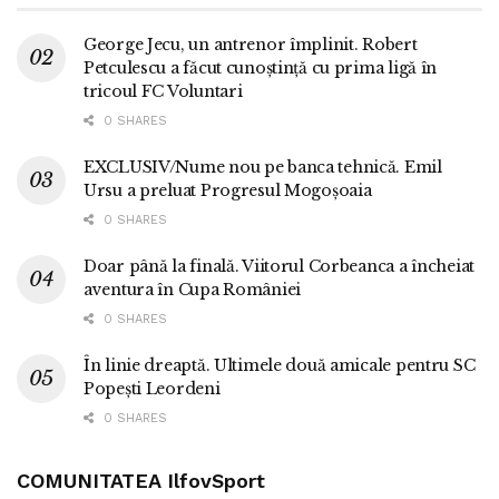
George Jecu, un antrenor împlinit. Robert
Petculescu a făcut cunoștință cu prima ligă în
tricoul FC Voluntari
0 SHARES
EXCLUSIV/Nume nou pe banca tehnică. Emil
Ursu a preluat Progresul Mogoșoaia
0 SHARES
Doar până la finală. Viitorul Corbeanca a încheiat
aventura în Cupa României
0 SHARES
În linie dreaptă. Ultimele două amicale pentru SC
Popești Leordeni
0 SHARES
COMUNITATEA IlfovSport