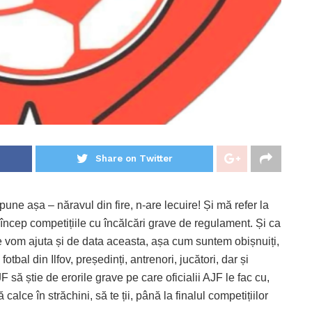
Share on Twitter
ne așa – năravul din fire, n-are lecuire! Și mă refer la
 încep competițiile cu încălcări grave de regulament. Și ca
e vom ajuta și de data aceasta, așa cum suntem obișnuiți,
otbal din Ilfov, președinți, antrenori, jucători, dar și
să știe de erorile grave pe care oficialii AJF le fac cu,
calce în străchini, să te ții, până la finalul competițiilor