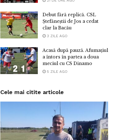
21 DE ORE AGO
Debut fără replică. CSL
Ștefăneștii de Jos a cedat
clar la Bacău
3 ZILE AGO
Acasă după pauză. Afumațiul
a întors în partea a doua
meciul cu CS Dinamo
5 ZILE AGO
Cele mai citite articole