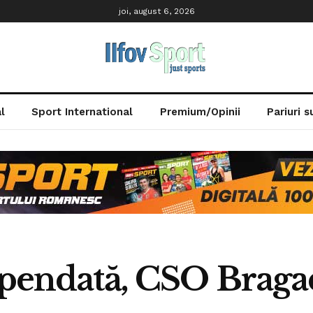
joi, august 6, 2026
l
Sport International
Premium/Opinii
Pariuri 
spendată, CSO Bragad