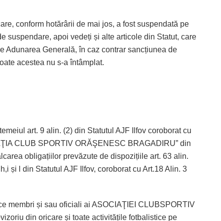
are, conform hotărârii de mai jos, a fost suspendată pe
e suspendare, apoi vedeți și alte articole din Statut, care
e Adunarea Generală, în caz contrar sancțiunea de
oate acestea nu s-a întâmplat.
rt. 9 alin. (2) din Statutul AJF Ilfov coroborat cu
ASOCIAŢIA CLUB SPORTIV ORĂŞENESC BRAGADIRU” din
lcarea obligațiilor prevăzute de dispozițiile art. 63 alin.
 h,i și l din Statutul AJF Ilfov, coroborat cu Art.18 Alin. 3
orice membri și sau oficiali ai ASOCIAŢIEI CLUBSPORTIV
din oricare și toate activitățile fotbalistice pe