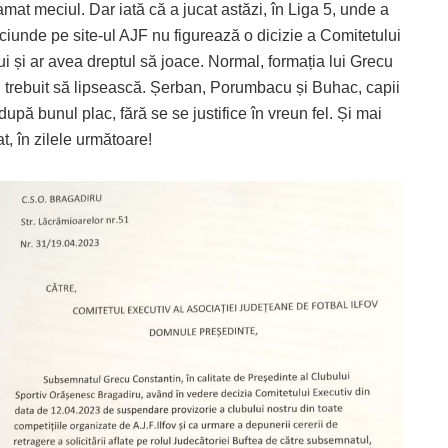
mat meciul. Dar iată că a jucat astăzi, în Liga 5, unde a
iciunde pe site-ul AJF nu figurează o dicizie a Comitetului
ui și ar avea dreptul să joace. Normal, formația lui Grecu
r fi trebuit să lipsească. Șerban, Porumbacu și Buhac, capii
pă bunul plac, fără se se justifice în vreun fel. Și mai
t, în zilele următoare!