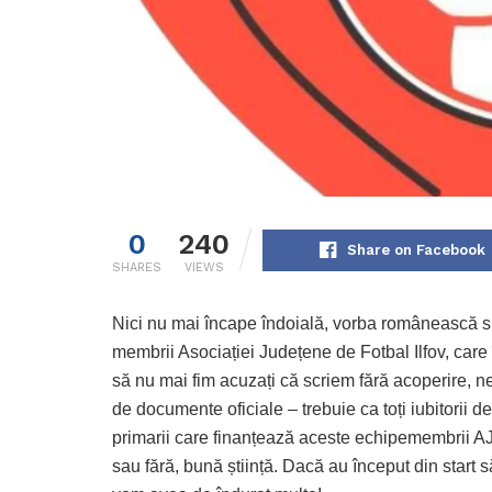
0
240
Share on Facebook
SHARES
VIEWS
Nici nu mai încape îndoială, vorba românească spu
membrii Asociației Județene de Fotbal Ilfov, care
să nu mai fim acuzați că scriem fără acoperire, n
de documente oficiale – trebuie ca toți iubitorii de f
primarii care finanțează aceste echipemembrii AJF 
sau fără, bună știință. Dacă au început din start să 