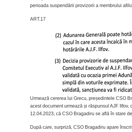
perioada suspendării provizorii a membrului afilia
ART.17
Urmează cererea lui Grecu, președintele CSO Braga
acest document urmează și răspunsul AJF Ilfov, ca
12.04.2023, că CSO Bragadiru se află în stare d
După care, surpriză, CSO Bragadiru apare înscris