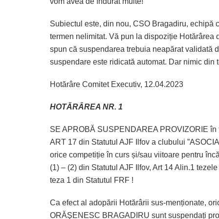
vom avea de îndurat multe!
Subiectul este, din nou, CSO Bragadiru, echipă c
termen nelimitat. Vă pun la dispoziție Hotărârea d
spun că suspendarea trebuia neapărat validată d
suspendare este ridicată automat. Dar nimic din t
Hotărâre Comitet Executiv, 12.04.2023
HOTĂRÂREA NR. 1
SE APROBĂ SUSPENDAREA PROVIZORIE în temeiul a
ART 17 din Statutul AJF Ilfov a clubului ”
orice competiție în curs și/sau viitoare pentru încă
(1) – (2) din Statutul AJF Ilfov, Art 14 Alin.1 tezele
teza 1 din Statutul FRF !
Ca efect al adopării Hotărârii sus-menționate, 
ORĂŞENESC BRAGADIRU sunt suspendați provizoriu 