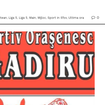
0
etean
,
Liga 5
,
Liga 5
,
Main
,
Mijloc
,
Sport in Ilfov
,
Ultima ora