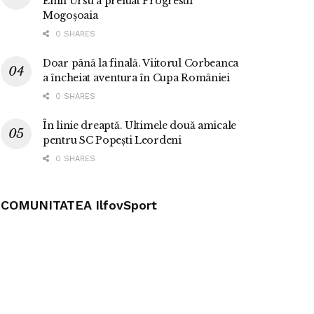
Emil Ursu a preluat Progresul
Mogoșoaia
0 SHARES
Doar până la finală. Viitorul Corbeanca
a încheiat aventura în Cupa României
0 SHARES
În linie dreaptă. Ultimele două amicale
pentru SC Popești Leordeni
0 SHARES
COMUNITATEA IlfovSport