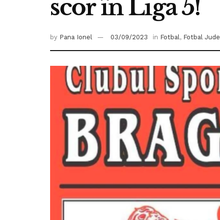
scor în Liga 5!
by
Pana Ionel
03/09/2023
in
Fotbal
,
Fotbal Jud