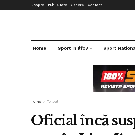
Despre
Publicitate
Cariere
Contact
Home
Sport in Ilfov
Sport Nationa
Home
Fotbal
Oficial încă su