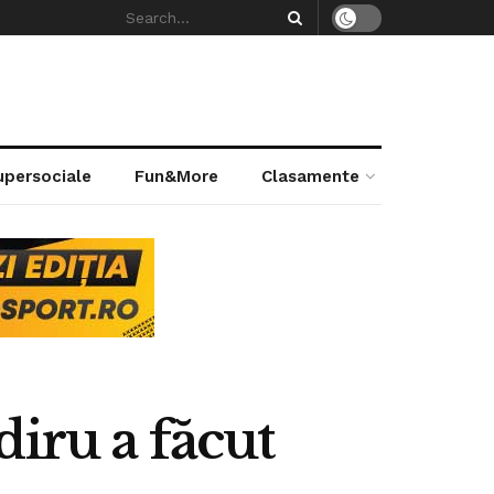
supersociale
Fun&More
Clasamente
iru a făcut