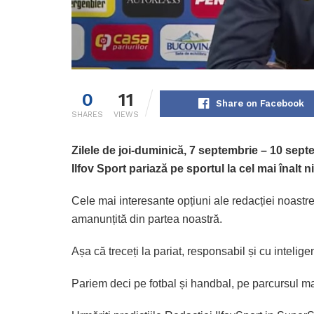
0
11
Share on Facebook
SHARES
VIEWS
Zilele de joi-duminică, 7 septembrie – 10 septe
Ilfov Sport pariază pe sportul la cel mai înalt ni
Cele mai interesante opțiuni ale redacției noastr
amanunțită din partea noastră.
Așa că treceți la pariat, responsabil și cu intelig
Pariem deci pe fotbal și handbal, pe parcursul mai