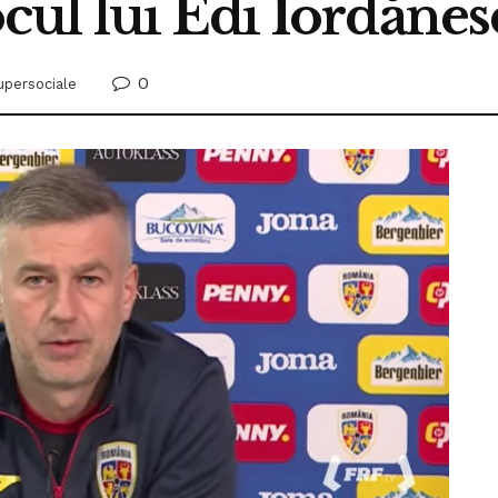
ul lui Edi Iordănes
0
supersociale