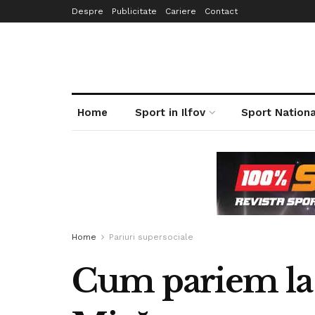
Despre
Publicitate
Cariere
Contact
Home
Sport in Ilfov
Sport Nationa
Home
Pariuri supersociale
Cum pariem la m