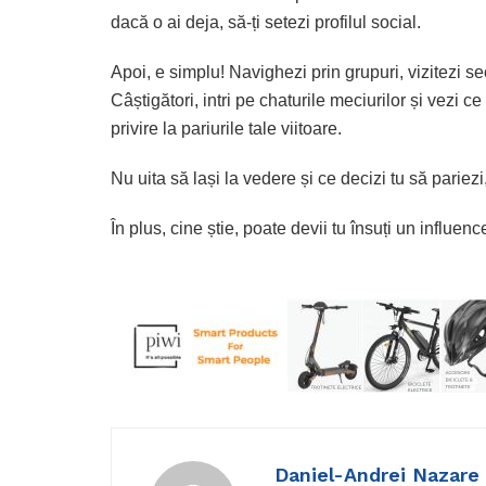
dacă o ai deja, să-ți setezi profilul social.
Apoi, e simplu! Navighezi prin grupuri, vizitezi s
Câștigători, intri pe chaturile meciurilor și vezi c
privire la pariurile tale viitoare.
Nu uita să lași la vedere și ce decizi tu să pariezi,
În plus, cine știe, poate devii tu însuți un influe
Daniel-Andrei Nazare