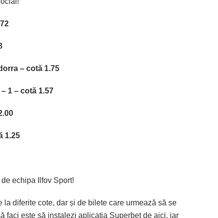
ocial!
.72
8
dorra – cotă 1.75
 1 – cotă 1.57
2.00
ă 1.25
 de echipa Ilfov Sport!
 la diferite cote, dar și de bilete care urmează să se
 faci este să instalezi aplicația Superbet de aici, iar