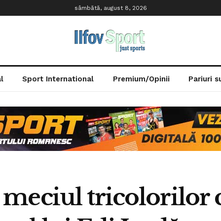
sâmbătă, august 8, 2026
l
Sport International
Premium/Opinii
Pariuri 
eciul tricolorilor c