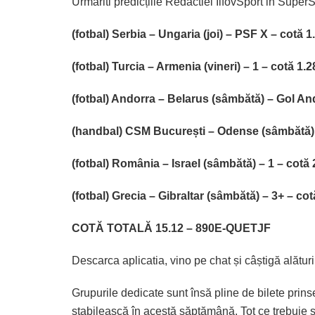
Urmăriti predicțiile Redactiei IlfovSport in SuperS
(fotbal) Serbia – Ungaria (joi) – PSF X – cotă 1
(fotbal) Turcia – Armenia (vineri) – 1 – cotă 1.2
(fotbal) Andorra – Belarus (sâmbătă) – Gol An
(handbal) CSM București – Odense (sâmbătă) –
(fotbal) România – Israel (sâmbătă) – 1 – cotă 
(fotbal) Grecia – Gibraltar (sâmbătă) – 3+ – cot
COTĂ TOTALĂ 15.12 – 890E-QUETJF
Descarca aplicatia, vino pe chat și câștigă alături
Grupurile dedicate sunt însă pline de bilete prinse
stabilească în acestă săptămână. Tot ce trebuie să