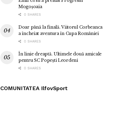
Emil Ursu a preluat Progresul
Mogoșoaia
0 SHARES
Doar până la finală. Viitorul Corbeanca
a încheiat aventura în Cupa României
0 SHARES
În linie dreaptă. Ultimele două amicale
pentru SC Popești Leordeni
0 SHARES
COMUNITATEA IlfovSport