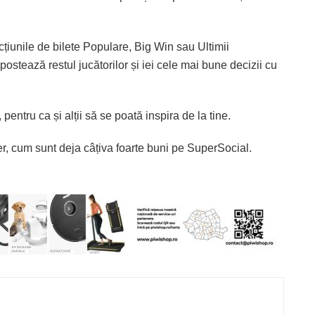
ecțiunile de bilete Populare, Big Win sau Ultimii
e postează restul jucătorilor și iei cele mai bune decizii cu
 pentru ca și alții să se poată inspira de la tine.
ncer, cum sunt deja câțiva foarte buni pe SuperSocial.