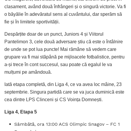
clasament, având două înfrângeri și o singură victorie. Va fi
o băyălie în adevăratul sens al cuvântului, dar sperăm să
fie și în limitele sportivității.
Despărțite doar de un punct, Juniors 4 și Viitorul
Pantelimon 3, cele două adversare știu că este o întâlnire
de unde se pot lua puncte! Mai rămâne să vedem care
grupare va fi mai stăpână pe mijloacele fotbalistice, pentru
a-și trece în cont succesul, sau poate că egalul le va
mulțumi pe amândouă.
Iată etapa completă, din Liga 4, ce va avea loc mâine, 23
septembrie. Singura partidă care se va juca duminică este
cea dintre LPS Clinceni și CS Voința Domnești.
Liga 4, Etapa 5
Sâmbătă, ora 13:00 ACS Olimpic Snagov – FC 1