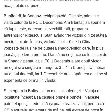
neașteptate surprize.
Bunăoară, la Snagov, echipa gazdă, Olimpic, primește
vizita celor de la FC 1 Decembrie. Am fi tentați să spunem
că lupta este, oarecum, dezechilibrată, gruparea
antrenorilor Ridescu și Stan având trei victorii din tot atâtea
meciuri jucate. În plus, victoria cu 4 – 0 de la Glina
vorbește de la sine de puterea snagovenilor, care, în plus,
joacă și pe teren propriu. Dar să nu se joace cu focul cei de
la Snagov, pentru că și FC 1 Decembrie are două victorii,
un egal și o singură înfrângere, 3 – 4 la Brănești. Olimpicii
au atu-ul tinereții, iar 1 Decembrie are stăpânirea de sine și
experiența celor mai în vârstă.
Și mergem la Buftea, la un meci al suferinței – Voința din
localitate încearcă să câștige primele puncte, în aceste
patru etape, și credem că își poate realiza visul, pentru că
CS Măgurele, adversara de mâine, stă extrem de prost în