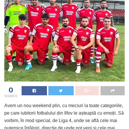
0
SHARES
Avem un nou weekend plin, cu meciuri la toate categoriile,
pe care iubitorii fotbalului din Ilfov le așteaptă cu emoții. Să
vorbim, în mod special, de Liga 4, unde se află cele mai
puternice întâlniri, direcție de unde pot veni și cele mai