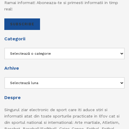
Ramai informat! Aboneaza-te si primesti informatii in timp
real!
SUBSCRIBE
Categorii
Categorii
Arhive
Arhive
Despre
Singurul ziar electronic de sport care iti aduce stiri si
informatii atat din toate sporturile practicate in Ilfov cat si
din sportul national si international: Arte martiale, Atletism,
Baschet, Baseball/Softball, Caiac-Canoe, Fotbal, Fotbal-