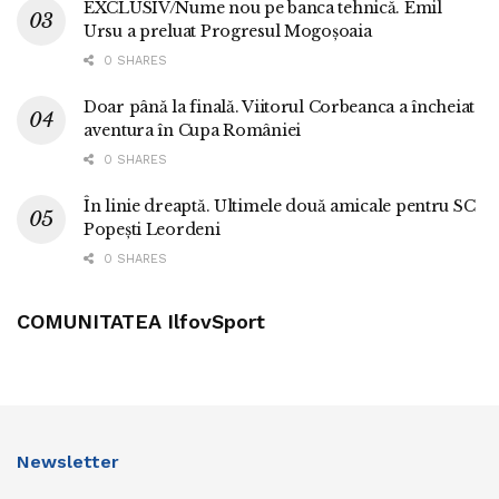
EXCLUSIV/Nume nou pe banca tehnică. Emil
Ursu a preluat Progresul Mogoșoaia
0 SHARES
Doar până la finală. Viitorul Corbeanca a încheiat
aventura în Cupa României
0 SHARES
În linie dreaptă. Ultimele două amicale pentru SC
Popești Leordeni
0 SHARES
COMUNITATEA IlfovSport
Newsletter