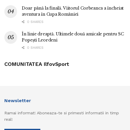
Doar până la finală. Viitorul Corbeanca a încheiat
aventura în Cupa României
0 SHARES
În linie dreaptă. Ultimele două amicale pentru SC
Popești Leordeni
0 SHARES
COMUNITATEA IlfovSport
Newsletter
Ramai informat! Aboneaza-te si primesti informatii in timp
real!