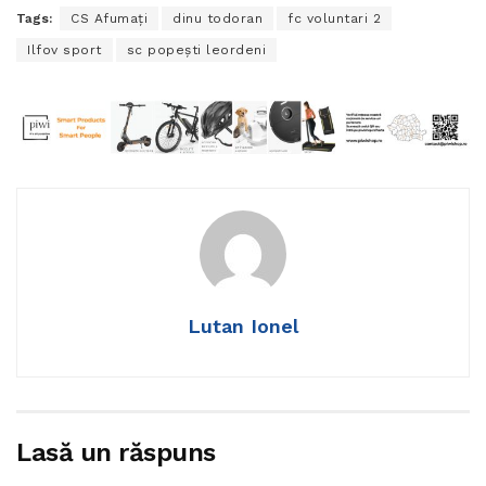
Tags:
CS Afumaţi
dinu todoran
fc voluntari 2
Ilfov sport
sc popeşti leordeni
Lutan Ionel
Lasă un răspuns