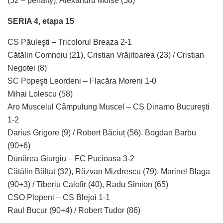
(52 – penalty), Alexandru Moise (58)
SERIA 4, etapa 15
CS Păuleşti – Tricolorul Breaza 2-1
Cătălin Comnoiu (21), Cristian Vrăjitoarea (23) / Cristian
Negotei (8)
SC Popeşti Leordeni – Flacăra Moreni 1-0
Mihai Lolescu (58)
Aro Muscelul Câmpulung Muscel – CS Dinamo Bucureşti
1-2
Darius Grigore (9) / Robert Băciuț (56), Bogdan Barbu
(90+6)
Dunărea Giurgiu – FC Pucioasa 3-2
Cătălin Bălțat (32), Răzvan Mizdrescu (79), Marinel Blaga
(90+3) / Tiberiu Calofir (40), Radu Simion (65)
CSO Plopeni – CS Blejoi 1-1
Raul Bucur (90+4) / Robert Tudor (86)