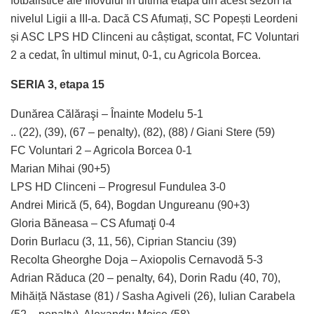
fotbalistice ale Ilfovului în ultima etapă din acest sezon la
nivelul Ligii a III-a. Dacă CS Afumați, SC Popești Leordeni
și ASC LPS HD Clinceni au câștigat, scontat, FC Voluntari
2 a cedat, în ultimul minut, 0-1, cu Agricola Borcea.
SERIA 3, etapa 15
Dunărea Călăraşi – Înainte Modelu 5-1
.. (22), (39), (67 – penalty), (82), (88) / Giani Stere (59)
FC Voluntari 2 – Agricola Borcea 0-1
Marian Mihai (90+5)
LPS HD Clinceni – Progresul Fundulea 3-0
Andrei Mirică (5, 64), Bogdan Ungureanu (90+3)
Gloria Băneasa – CS Afumaţi 0-4
Dorin Burlacu (3, 11, 56), Ciprian Stanciu (39)
Recolta Gheorghe Doja – Axiopolis Cernavodă 5-3
Adrian Răduca (20 – penalty, 64), Dorin Radu (40, 70),
Mihăiță Năstase (81) / Sasha Agiveli (26), Iulian Carabela