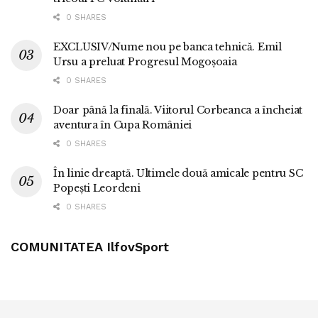
0 SHARES
EXCLUSIV/Nume nou pe banca tehnică. Emil
Ursu a preluat Progresul Mogoșoaia
0 SHARES
Doar până la finală. Viitorul Corbeanca a încheiat
aventura în Cupa României
0 SHARES
În linie dreaptă. Ultimele două amicale pentru SC
Popești Leordeni
0 SHARES
COMUNITATEA IlfovSport