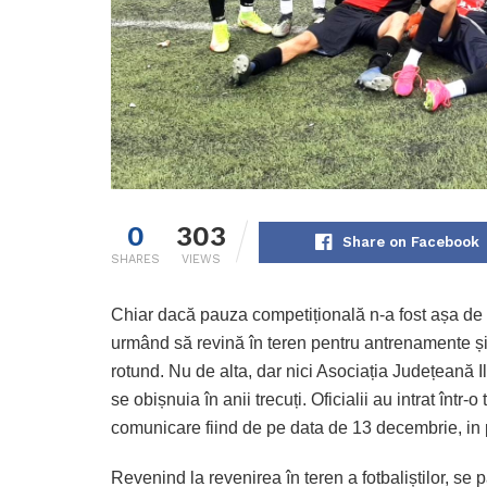
0
303
Share on Facebook
SHARES
VIEWS
Chiar dacă pauza competițională n-a fost așa de lu
urmând să revină în teren pentru antrenamente ș
rotund. Nu de alta, dar nici Asociația Județeană I
se obișnuia în anii trecuți. Oficialii au intrat într-
comunicare fiind de pe data de 13 decembrie, in 
Revenind la revenirea în teren a fotbaliștilor, se 