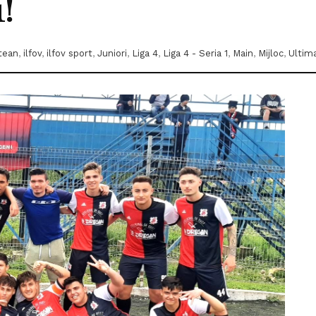
!
tean
,
ilfov
,
ilfov sport
,
Juniori
,
Liga 4
,
Liga 4 - Seria 1
,
Main
,
Mijloc
,
Ultim