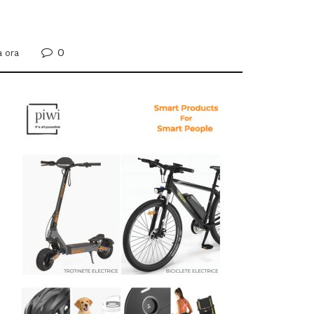
0
a ora