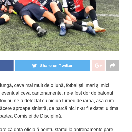
Share on Twitter
ngă, ceva mai mult de o lună, fotbaliștii mari și mici
i eventual ceva cantonamente, ne-a fost dor de balonul
lfov nu ne-a delectat cu niciun turneu de iarnă, așa cum
o tăcere aproape sinistră, de parcă nici n-ar fi existat, ultima
partea Comisiei de Disciplină.
pare că data oficială pentru startul la antrenamente pare