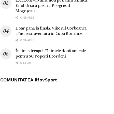
EXCLUSIV/Nume nou pe banca tehnică.
Emil Ursu a preluat Progresul
Mogoșoaia
0 SHARES
Doar până la finală. Viitorul Corbeanca
a încheiat aventura în Cupa României
0 SHARES
În linie dreaptă. Ultimele două amicale
pentru SC Popești Leordeni
0 SHARES
COMUNITATEA IlfovSport