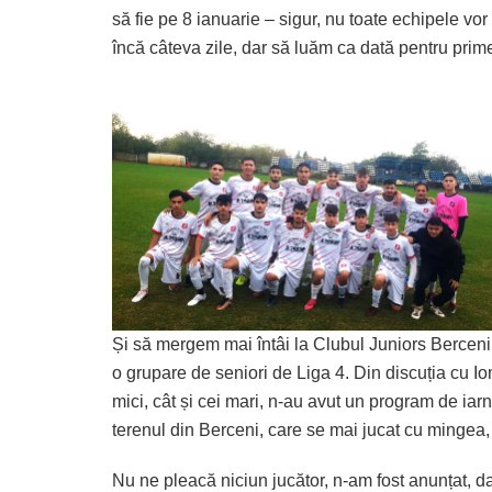
să fie pe 8 ianuarie – sigur, nu toate echipele v
încă câteva zile, dar să luăm ca dată pentru pri
Și să mergem mai întâi la Clubul Juniors Berceni, c
o grupare de seniori de Liga 4. Din discuția cu Ionu
mici, cât și cei mari, n-au avut un program de iarn
terenul din Berceni, care se mai jucat cu mingea
Nu ne pleacă niciun jucător, n-am fost anunțat, d