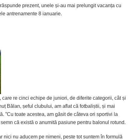
or răspunde prezent, unele și-au mai prelungit vacanța cu
mele antrenamente 8 ianuarie.
are re cinci echipe de juniori, de diferite categorii, cât și
ț Bălan, șeful clubului, am aflat că fotbaliștii, și mai
ă. ”Cu toate acestea, am găsit de câteva ori sportivi la
, semn că există o anumită pasiune pentru balonul rotund.
ar nici nu aducem pe nimeni, peste tot suntem în formulă