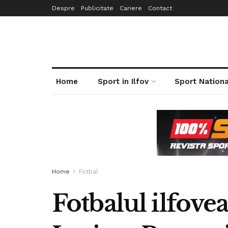
Despre
Publicitate
Cariere
Contact
Home
Sport in Ilfov
Sport Nationa
Home
Fotbal
Fotbalul ilfovea