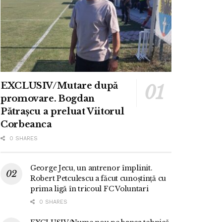
EXCLUSIV/Mutare după
promovare. Bogdan
Pătrașcu a preluat Viitorul
Corbeanca
0 SHARES
George Jecu, un antrenor împlinit.
Robert Petculescu a făcut cunoștință cu
prima ligă în tricoul FC Voluntari
0 SHARES