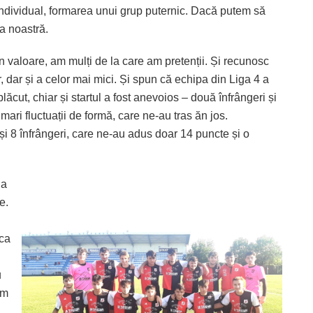
individual, formarea unui grup puternic. Dacă putem să
ța noastră.
în valoare, am mulți de la care am pretenții. Și recunosc
r, dar și a celor mai mici. Și spun că echipa din Liga 4 a
ăcut, chiar și startul a fost anevoios – două înfrângeri și
ari fluctuații de formă, care ne-au tras ăn jos.
și 8 înfrângeri, care ne-au adus doar 14 puncte și o
na
e.
 ca
u
ăm