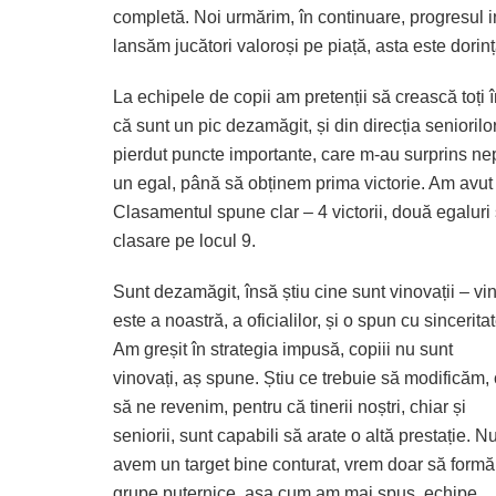
completă. Noi urmărim, în continuare, progresul 
lansăm jucători valoroși pe piață, asta este dorin
La echipele de copii am pretenții să crească toți 
că sunt un pic dezamăgit, și din direcția seniorilo
pierdut puncte importante, care m-au surprins nepl
un egal, până să obținem prima victorie. Am avut m
Clasamentul spune clar – 4 victorii, două egaluri 
clasare pe locul 9.
Sunt dezamăgit, însă știu cine sunt vinovații – vi
este a noastră, a oficialilor, și o spun cu sinceritat
Am greșit în strategia impusă, copiii nu sunt
vinovați, aș spune. Știu ce trebuie să modificăm,
să ne revenim, pentru că tinerii noștri, chiar și
seniorii, sunt capabili să arate o altă prestație. N
avem un target bine conturat, vrem doar să form
grupe puternice, așa cum am mai spus, echipe