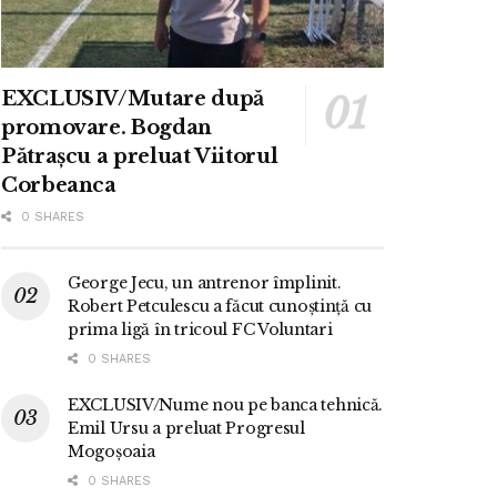
EXCLUSIV/Mutare după
promovare. Bogdan
Pătrașcu a preluat Viitorul
Corbeanca
0 SHARES
George Jecu, un antrenor împlinit.
Robert Petculescu a făcut cunoștință cu
prima ligă în tricoul FC Voluntari
0 SHARES
EXCLUSIV/Nume nou pe banca tehnică.
Emil Ursu a preluat Progresul
Mogoșoaia
0 SHARES