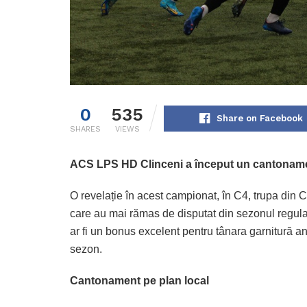
0
535
Share on Facebook
SHARES
VIEWS
ACS LPS HD Clinceni a început un cantonament
O revelație în acest campionat, în C4, trupa din Cl
care au mai rămas de disputat din sezonul regulat
ar fi un bonus excelent pentru tânara garnitură a
sezon.
Cantonament pe plan local