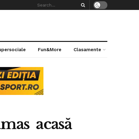
supersociale
Fun&More
Clasamente
ămas acasă