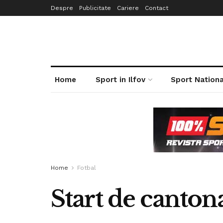
Despre
Publicitate
Cariere
Contact
Home
Sport in Ilfov
Sport Nationa
Home
Fotbal
Start de canto