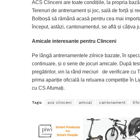
ACS Clinceni are toate condițiile, la propria baz
Terenuri de antrenament și joc, sală de forță și r
Bolboșă să rămână acasă pentru cea mai important
început, astăzi, cantonamentul, se află și câțiva j
Amicale interesante pentru Clinceni
Pe lângă antrenamentele zilnice bazate, în special,
continuare, și o serie de jocuri amicale. După tes
pregătirilor, vin la rând meciuri de verificare c
prima apariție oficială la reluarea competiție în 
cu CS Afumați.
Tags:
acs clinceni
amical
cantonament
Ilf