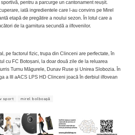
ă sportivă, pentru a parcurge un cantonament reușit.
ecuperare, iată ingredientele care l-au convins pe Mirel
ă etapă de pregătire a noului sezon. În lotul care a
ucători de la garnitura secundă a ilfovenilor.
 pe factorul fizic, trupa din Clinceni are perfectate, în
tul cu FC Botoșani, la doar două zile de la reluarea
u Turris Turnu Măgurele, Dunav Ruse și Unirea Slobozia. În
Liga a III aACS LPS HD Clinceni joacă în derbiul ilfovean
ov sport
mirel bolboașă