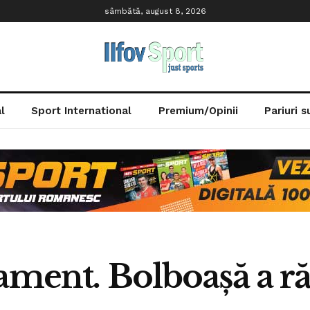
sâmbătă, august 8, 2026
l
Sport International
Premium/Opinii
Pariuri 
nament. Bolboașă a r