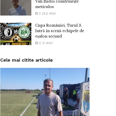
Vali Bădoi construiește
meticulos
3 ZILE AGO
Cupa României, Turul 3.
Intră în scenă echipele de
eșalon secund
O ZI AGO
Cele mai citite articole