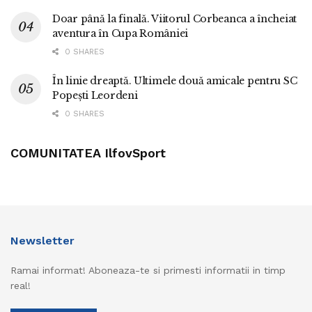
Doar până la finală. Viitorul Corbeanca a încheiat
aventura în Cupa României
0 SHARES
În linie dreaptă. Ultimele două amicale pentru SC
Popești Leordeni
0 SHARES
COMUNITATEA IlfovSport
Newsletter
Ramai informat! Aboneaza-te si primesti informatii in timp
real!