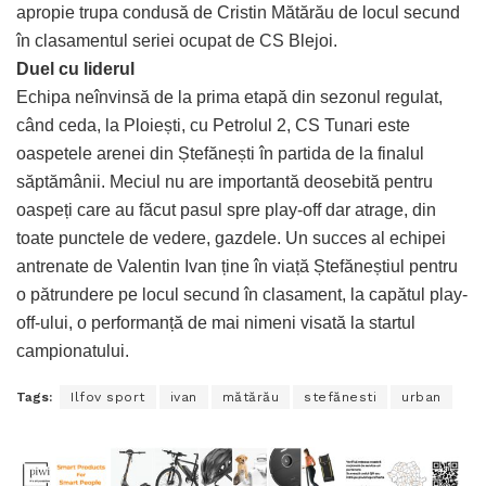
apropie trupa condusă de Cristin Mătărău de locul secund
în clasamentul seriei ocupat de CS Blejoi.
Duel cu liderul
Echipa neînvinsă de la prima etapă din sezonul regulat,
când ceda, la Ploiești, cu Petrolul 2, CS Tunari este
oaspetele arenei din Ștefănești în partida de la finalul
săptămânii. Meciul nu are importantă deosebită pentru
oaspeți care au făcut pasul spre play-off dar atrage, din
toate punctele de vedere, gazdele. Un succes al echipei
antrenate de Valentin Ivan ține în viață Ștefăneștiul pentru
o pătrundere pe locul secund în clasament, la capătul play-
off-ului, o performanță de mai nimeni visată la startul
campionatului.
Tags:
Ilfov sport
ivan
mătărău
stefănesti
urban