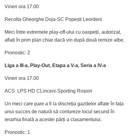
Vineri ora 17.00
Recolta Gheorghe Doja-SC Popești Leordeni
Meci între extremele play-off-ului cu oaspeții, autorizat,
aflați în prim plan chiar dacă vin după două remize albe.
Pronostic: 2
Liga a III-a, Play-Out, Etapa a V-a, Seria a IV-a
Vineri ora 17.00
ACS LPS HD CLinceni-Sporting Roșiori
Un meci care pare a fi la discreția gazdelor aflate în fața
unui succes de natură să contureze locul secund în
ierarhia finală a acestei părți a clasamentului.
Pronostic: 1