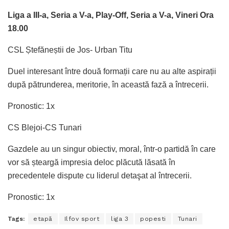
Liga a III-a, Seria a V-a, Play-Off, Seria a V-a, Vineri Ora
18.00
CSL Ștefăneștii de Jos- Urban Titu
Duel interesant între două formații care nu au alte aspirații
după pătrunderea, meritorie, în această fază a întrecerii.
Pronostic: 1x
CS Blejoi-CS Tunari
Gazdele au un singur obiectiv, moral, într-o partidă în care
vor să șteargă impresia deloc plăcută lăsată în
precedentele dispute cu liderul detaşat al întrecerii.
Pronostic: 1x
Tags:
etapă
Ilfov sport
liga 3
popesti
Tunari