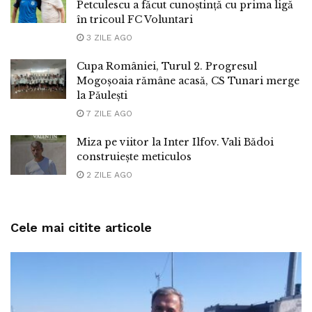
Petculescu a făcut cunoștință cu prima ligă
în tricoul FC Voluntari
3 ZILE AGO
Cupa României, Turul 2. Progresul
Mogoșoaia rămâne acasă, CS Tunari merge
la Păulești
7 ZILE AGO
Miza pe viitor la Inter Ilfov. Vali Bădoi
construiește meticulos
2 ZILE AGO
Cele mai citite articole