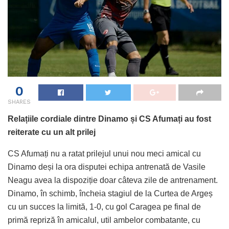
0
SHARES
Relațiile cordiale dintre Dinamo și CS Afumați au fost
reiterate cu un alt prilej
CS Afumați nu a ratat prilejul unui nou meci amical cu
Dinamo deși la ora disputei echipa antrenată de Vasile
Neagu avea la dispoziție doar câteva zile de antrenament.
Dinamo, în schimb, încheia stagiul de la Curtea de Argeș
cu un succes la limită, 1-0, cu gol Caragea pe final de
primă repriză în amicalul, util ambelor combatante, cu