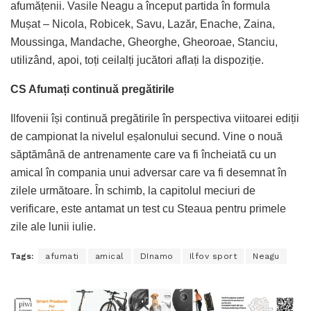
afumățenii. Vasile Neagu a început partida în formula
Mușat – Nicola, Robicek, Savu, Lazăr, Enache, Zaina,
Moussinga, Mandache, Gheorghe, Gheoroae, Stanciu,
utilizând, apoi, toți ceilalți jucători aflați la dispoziție.
CS Afumați continuă pregătirile
Ilfovenii își continuă pregătirile în perspectiva viitoarei ediții
de campionat la nivelul eșalonului secund. Vine o nouă
săptămână de antrenamente care va fi încheiată cu un
amical în compania unui adversar care va fi desemnat în
zilele următoare. În schimb, la capitolul meciuri de
verificare, este antamat un test cu Steaua pentru primele
zile ale lunii iulie.
Tags:
afumati
amical
DInamo
Ilfov sport
Neagu