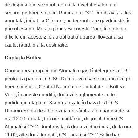
de disputat din sezonul regulat la nivelul eșalonului
secund pe teren sintetic. Partida cu CSC Dumbrăvița a fost
anunțată, inițial, la Clinceni, pe terenul care găzduiește, în
primul eșalon, Metaloglobus București. Condițiile meteo
dificile din aceste zile au obligat gruparea ilfoveană să
caute, rapid, o altă destinație.
Cuplaj la Buftea
Conducerea grupării din Afumați a găsit înțelegere la FRF
pentru ca partida cu CSC Dumbrăvița să se organizeze pe
teren sintetic la Centrul Național de Fotbal de la Buftea.
Vor fi, în aceste condiții, două zile aglomerate cu trei
partide din etapa a 18-a organizate în baza FRF. CS
Dinamo-Sepsi deschide ziua de sâmbătă cu partida de la
ora 12.00 urmată, trei ore mai târziu, de jocul dintre CS
Afumați și CSC Dumbrăvița. A doua zi, duminică, de la ora
11.00, alte două formații, CS Tunari și CSC Șelimbăr,