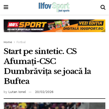
Home
Fotbal
Start pe sintetic. CS
Afumați-CSC
Dumbrăvița se joacă la
Buftea
by
Lutan Ionel
20/02/2026