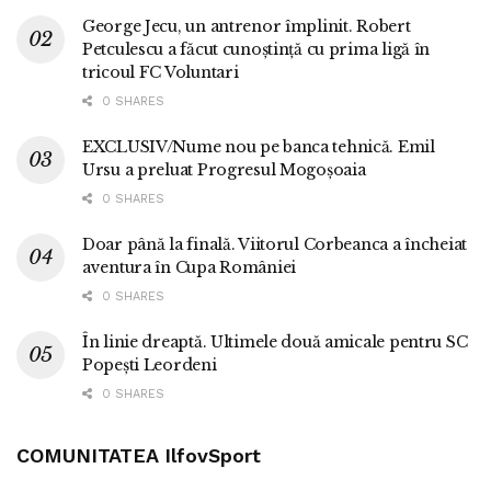
George Jecu, un antrenor împlinit. Robert
Petculescu a făcut cunoștință cu prima ligă în
tricoul FC Voluntari
0 SHARES
EXCLUSIV/Nume nou pe banca tehnică. Emil
Ursu a preluat Progresul Mogoșoaia
0 SHARES
Doar până la finală. Viitorul Corbeanca a încheiat
aventura în Cupa României
0 SHARES
În linie dreaptă. Ultimele două amicale pentru SC
Popești Leordeni
0 SHARES
COMUNITATEA IlfovSport