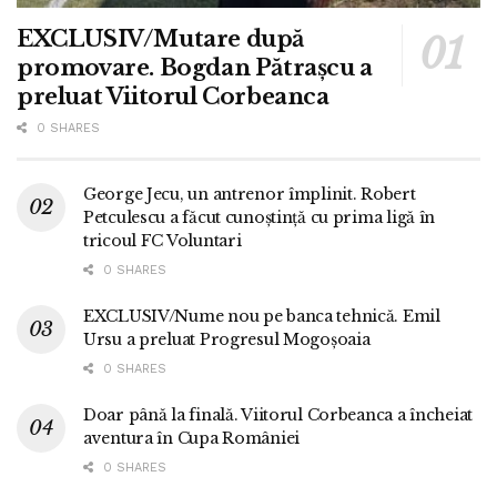
EXCLUSIV/Mutare după
promovare. Bogdan Pătrașcu a
preluat Viitorul Corbeanca
0 SHARES
George Jecu, un antrenor împlinit. Robert
Petculescu a făcut cunoștință cu prima ligă în
tricoul FC Voluntari
0 SHARES
EXCLUSIV/Nume nou pe banca tehnică. Emil
Ursu a preluat Progresul Mogoșoaia
0 SHARES
Doar până la finală. Viitorul Corbeanca a încheiat
aventura în Cupa României
0 SHARES