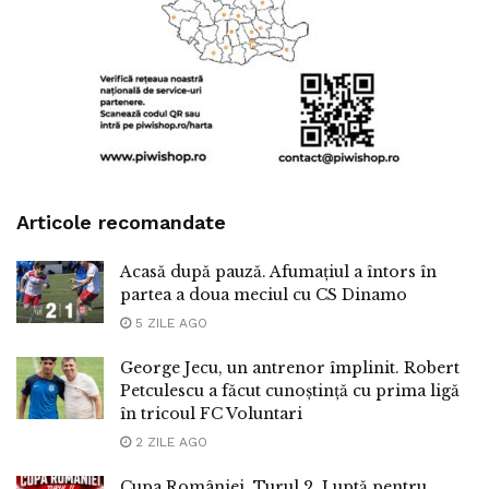
Articole recomandate
Acasă după pauză. Afumațiul a întors în
partea a doua meciul cu CS Dinamo
5 ZILE AGO
George Jecu, un antrenor împlinit. Robert
Petculescu a făcut cunoștință cu prima ligă
în tricoul FC Voluntari
2 ZILE AGO
Cupa României, Turul 2. Luptă pentru