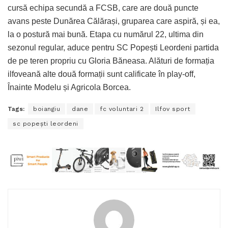
cursă echipa secundă a FCSB, care are două puncte
avans peste Dunărea Călărași, gruparea care aspiră, și ea,
la o postură mai bună. Etapa cu numărul 22, ultima din
sezonul regular, aduce pentru SC Popești Leordeni partida
de pe teren propriu cu Gloria Băneasa. Alături de formația
ilfoveană alte două formații sunt calificate în play-off,
Înainte Modelu și Agricola Borcea.
Tags:
boiangiu
dane
fc voluntari 2
Ilfov sport
sc popeşti leordeni