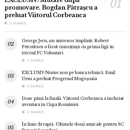
EXCLUSIV/Mutare după
promovare. Bogdan Pătrașcu a
preluat Viitorul Corbeanca
0 SHARES
George Jecu, un antrenor împlinit. Robert
Petculescu a făcut cunoștință cu prima ligă în
tricoul FC Voluntari
0 SHARES
EXCLUSIV/Nume nou pe banca tehnică. Emil
Ursu a preluat Progresul Mogoșoaia
0 SHARES
Doar până la finală. Viitorul Corbeanca a încheiat
aventura în Cupa României
0 SHARES
În linie dreaptă. Ultimele două amicale pentru SC