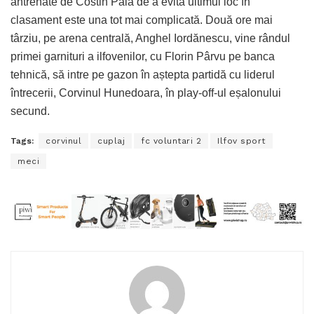
antrenate de Costin Pala de a evita ultimul loc în
clasament este una tot mai complicată. Două ore mai
târziu, pe arena centrală, Anghel Iordănescu, vine rândul
primei garnituri a ilfovenilor, cu Florin Pârvu pe banca
tehnică, să intre pe gazon în aștepta partidă cu liderul
întrecerii, Corvinul Hunedoara, în play-off-ul eșalonului
secund.
Tags:
corvinul
cuplaj
fc voluntari 2
Ilfov sport
meci