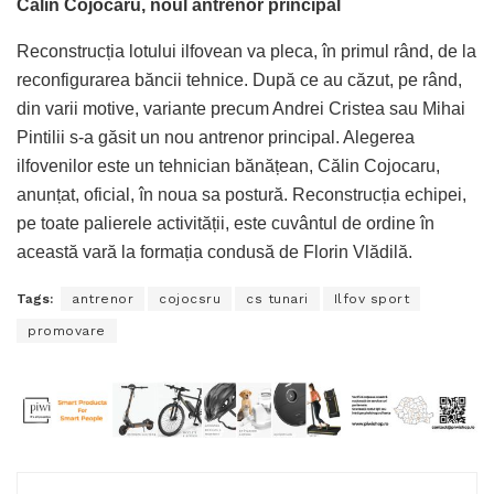
Călin Cojocaru, noul antrenor principal
Reconstrucția lotului ilfovean va pleca, în primul rând, de la
reconfigurarea băncii tehnice. După ce au căzut, pe rând,
din varii motive, variante precum Andrei Cristea sau Mihai
Pintilii s-a găsit un nou antrenor principal. Alegerea
ilfovenilor este un tehnician bănățean, Călin Cojocaru,
anunțat, oficial, în noua sa postură. Reconstrucția echipei,
pe toate palierele activității, este cuvântul de ordine în
această vară la formația condusă de Florin Vlădilă.
Tags:
antrenor
cojocsru
cs tunari
Ilfov sport
promovare