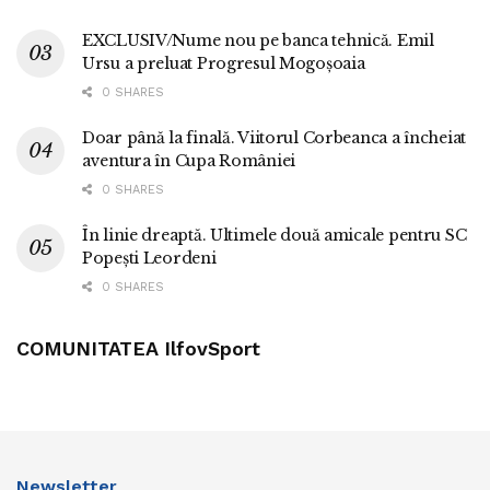
EXCLUSIV/Nume nou pe banca tehnică. Emil
Ursu a preluat Progresul Mogoșoaia
0 SHARES
Doar până la finală. Viitorul Corbeanca a încheiat
aventura în Cupa României
0 SHARES
În linie dreaptă. Ultimele două amicale pentru SC
Popești Leordeni
0 SHARES
COMUNITATEA IlfovSport
Newsletter