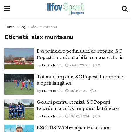
Home
Tag
alex munteanu
Etichetă:
alex munteanu
Desprindere pe finaluri de reprize. SC
Popești Leordeni a bifat o nouă victorie
by
Lutan Ionel
24/03/2025
0
Tot mai limpede. SC Popești Leordeni s-
a oprit lângă set
by
Lutan Ionel
19/11/2024
0
Goluri pentru remiză. SC Popeşti
Leordeni a cules un punct la Băneasa
by
Lutan Ionel
10/09/2024
0
EXCLUSIV/Ofertă pentru atacant.