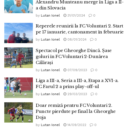
Alexandru Munteanu merge în Liga a II-
a din Slovacia
by
Lutan Ionel
31/01/2024
0
Reperele reunirii la FC Voluntari 2. Start
pe 17 ianuarie, cantonament în februarie
by
Lutan Ionel
08/01/2024
0
Spectacol pe Gheorghe Dincă. Șase
goluri în FC Voluntari 2-Dunărea
Călărași
by
Lutan Ionel
07/09/2023
0
Liga a III-a, Seria a III-a, Etapa a XVI-a.
FC Farul 2 a prins play-off-ul
by
Lutan Ionel
29/03/2023
0
Doar remiză pentru FC Voluntari 2.
Puncte pierdute pe final la Gheorghe
Doja
by
Lutan Ionel
14/09/2022
0