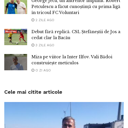
George Jecu, un antrenor împlinit. Robert
Petculescu a făcut cunoștință cu prima ligă
în tricoul FC Voluntari
2 ZILE AGO
Debut fără replică. CSL Ștefăneștii de Jos a
cedat clar la Bacău
3 ZILE AGO
Miza pe viitor la Inter Ilfov. Vali Bădoi
construiește meticulos
O ZI AGO
Cele mai citite articole