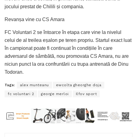
jocului prestat de Chilili și compania.
Revanșa vine cu CS Amara
FC Voluntari 2 se întoarce în etapa care vine la nivelul
celui de al treilea eșalon pe teren propriu. Startul exact luat
în campionat poate fi continuat în condițiile în care
adversarul de sâmbătă, nou promovata CS Amara, nu are
niciun punct la ora confruntării cu trupa antrenată de Dinu
Todoran.
Tags:
alex munteanu
ewcolta gheorghe doja
fc voluntari 2
george merloi
Ilfov sport