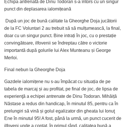
Echipa antrenată de Dinu Todoran s-a întors cu un singur
punct din deplasarea ialomițeană
După un joc de bună calitate la Gheorghe Doja jucătorii
de la FC Voluntari 2 au trebuit să să mulțumească, la final,
doar cu un singur punct. Bine intrați în joc, cu o prestație
convingătoare, ilfovenii se îndreptau către o victorie
importantă după golurile lui Alex Munteanu și George
Merloi.
Final nebun la Gheorghe Doja
Gazdele ialomițene nu s-au împăcat cu situația de pe
tabela de marcaj și au profitat, pe final de joc, de lipsa de
experienţă a echipei antrenate de Dinu Todoran. Mihăiță
Năstase a redus din handicap, în minutul 85, pentru ca în
prelungiri să vină și golul egalizator din gheata lui Ionuţ
Ene în minutul 95! A fost, până la urmă, un punct cucerit de
ilfoveni unde a contat, în primul rând, calitatea bună a