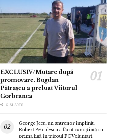
EXCLUSIV/Mutare după
promovare. Bogdan
Pătrașcu a preluat Viitorul
Corbeanca
0 SHARES
George Jecu, un antrenor împlinit.
Robert Petculescu a făcut cunoștință cu
prima ligă în tricoul FC Voluntari