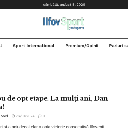
sâmbătă, august 8, 2026
l
Sport International
Premium/Opinii
Pariuri 
u de opt etape. La mulți ani, Dan
a!
Ionel
28/10/2024
0
i și-a adjudecat clar a opta victorie consecutivă Ilfovenii