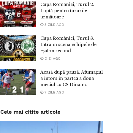
Cupa României, Turul 2.
Luptă pentru tururile
următoare
3 ZILE AGO
Cupa României, Turul 3.
Intră în scenă echipele de
eșalon secund
O ZI AGO
Acasă după pauză. Afumațiul
a întors în partea a doua
meciul cu CS Dinamo
7 ZILE AGO
Cele mai citite articole