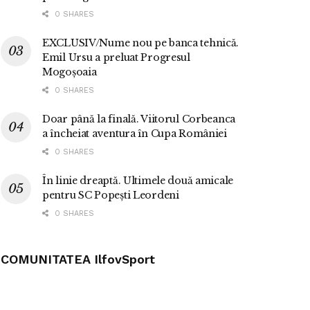
0 SHARES
EXCLUSIV/Nume nou pe banca tehnică.
Emil Ursu a preluat Progresul
Mogoșoaia
0 SHARES
Doar până la finală. Viitorul Corbeanca
a încheiat aventura în Cupa României
0 SHARES
În linie dreaptă. Ultimele două amicale
pentru SC Popești Leordeni
0 SHARES
COMUNITATEA IlfovSport