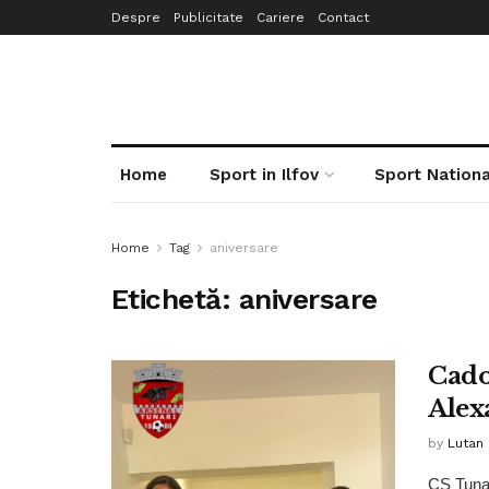
Despre
Publicitate
Cariere
Contact
Home
Sport in Ilfov
Sport Nationa
Home
Tag
aniversare
Etichetă:
aniversare
Cado
Alex
by
Lutan 
CS Tunar