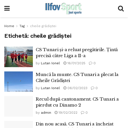
Home
Tag
cheile grădiștei
Etichetă:
cheile grădiștei
CS Tunari și-a reluat pregătirile. Țintă
precisă către Liga a II-a
by
Lutan Ionel
16/01/2025
0
Muncă la munte. CS Tunari a plecat la
Cheile Grădiștei
by
Lutan Ionel
06/02/2023
0
Recul după cantonament. CS Tunari a
pierdut cu Dinamo 2
by
admin
19/02/2022
0
Din nou acasă. CS Tunari a încheiat