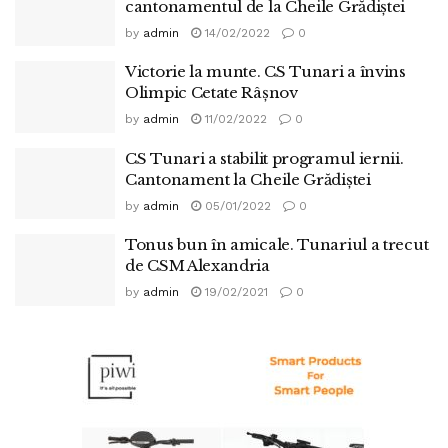
cantonamentul de la Cheile Grădiștei
by
admin
14/02/2022
0
Victorie la munte. CS Tunari a învins
Olimpic Cetate Râşnov
by
admin
11/02/2022
0
CS Tunari a stabilit programul iernii.
Cantonament la Cheile Grădiștei
by
admin
05/01/2022
0
Tonus bun în amicale. Tunariul a trecut
de CSM Alexandria
by
admin
19/02/2021
0