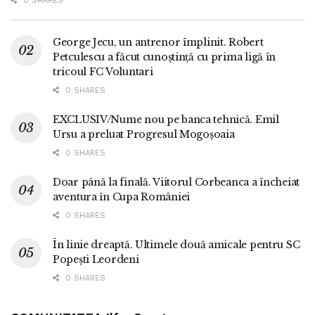
0 SHARES
George Jecu, un antrenor împlinit. Robert
Petculescu a făcut cunoștință cu prima ligă în
tricoul FC Voluntari
0 SHARES
EXCLUSIV/Nume nou pe banca tehnică. Emil
Ursu a preluat Progresul Mogoșoaia
0 SHARES
Doar până la finală. Viitorul Corbeanca a încheiat
aventura în Cupa României
0 SHARES
În linie dreaptă. Ultimele două amicale pentru SC
Popești Leordeni
0 SHARES