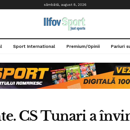
sâmbătă, august 8, 2026
l
Sport International
Premium/Opinii
Pariuri 
te. CS Tunari a înv