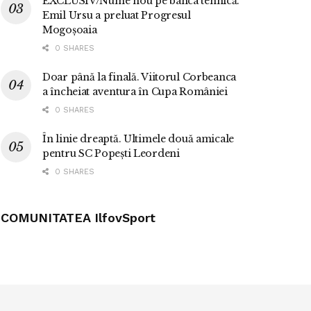
EXCLUSIV/Nume nou pe banca tehnică.
Emil Ursu a preluat Progresul
Mogoșoaia
0 SHARES
Doar până la finală. Viitorul Corbeanca
a încheiat aventura în Cupa României
0 SHARES
În linie dreaptă. Ultimele două amicale
pentru SC Popești Leordeni
0 SHARES
COMUNITATEA IlfovSport