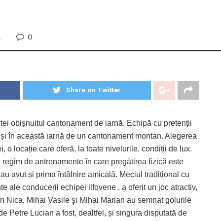
0
a
Share on Twitter
ștei obișnuitul cantonament de iarnă. Echipă cu pretenții
rte și în această iarnă de un cantonament montan. Alegerea
, o locație care oferă, la toate nivelurile, condiții de lux.
 regim de antrenamente în care pregătirea fizică este
au avut și prima întâlnire amicală. Meciul tradițional cu
e ale conducerii echipei ilfovene , a oferit un joc atractiv,
gen Nica, Mihai Vasile şi Mihai Marian au semnat golurile
e Petre Lucian a fost, dealtfel, și singura disputată de