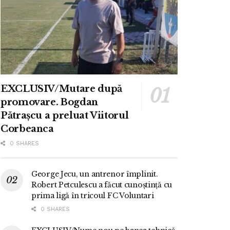
EXCLUSIV/Mutare după
promovare. Bogdan
Pătrașcu a preluat Viitorul
Corbeanca
0 SHARES
George Jecu, un antrenor împlinit.
Robert Petculescu a făcut cunoștință cu
prima ligă în tricoul FC Voluntari
0 SHARES