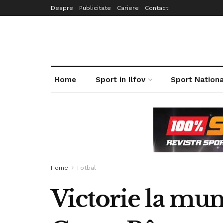
Despre
Publicitate
Cariere
Contact
Home
Sport in Ilfov
Sport Nationa
Home
Fotbal
Victorie la mun