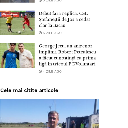
3 ZILE AGO
Debut fără replică. CSL
Ștefăneștii de Jos a cedat
clar la Bacău
5 ZILE AGO
George Jecu, un antrenor
împlinit. Robert Petculescu
a făcut cunoștință cu prima
ligă în tricoul FC Voluntari
4 ZILE AGO
Cele mai citite articole