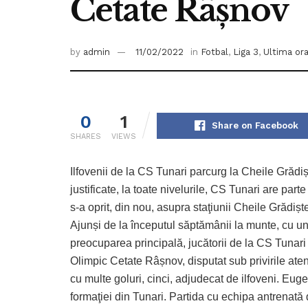
Cetate Râşnov
by
admin
11/02/2022
in
Fotbal
,
Liga 3
,
Ultima or
0
1
Share on Facebook
SHARES
VIEWS
Ilfovenii de la CS Tunari parcurg la Cheile Grădi
justificate, la toate nivelurile, CS Tunari are pa
s-a oprit, din nou, asupra staţiunii Cheile Grădiștei
Ajunși de la începutul săptămânii la munte, cu un
preocuparea principală, jucătorii de la CS Tunari 
Olimpic Cetate Râșnov, disputat sub privirile atent
cu multe goluri, cinci, adjudecat de ilfoveni. Eu
formaţiei din Tunari. Partida cu echipa antrenată d