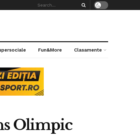
supersociale
Fun&More
Clasamente
ins Olimpic