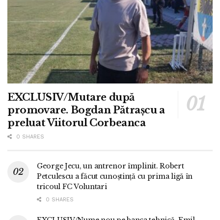
EXCLUSIV/Mutare după
promovare. Bogdan Pătrașcu a
preluat Viitorul Corbeanca
0 SHARES
George Jecu, un antrenor împlinit. Robert
Petculescu a făcut cunoștință cu prima ligă în
tricoul FC Voluntari
0 SHARES
EXCLUSIV/Nume nou pe banca tehnică. Emil