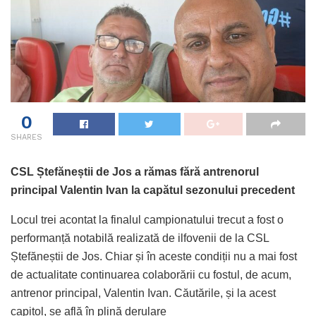
0
SHARES
CSL Ștefăneștii de Jos a rămas fără antrenorul
principal Valentin Ivan la capătul sezonului precedent
Locul trei acontat la finalul campionatului trecut a fost o
performanță notabilă realizată de ilfovenii de la CSL
Ștefăneștii de Jos. Chiar și în aceste condiții nu a mai fost
de actualitate continuarea colaborării cu fostul, de acum,
antrenor principal, Valentin Ivan. Căutările, și la acest
capitol, se află în plină derulare