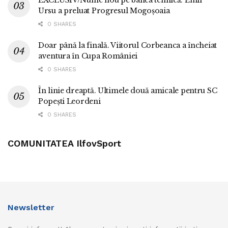
Ursu a preluat Progresul Mogoșoaia
0 SHARES
Doar până la finală. Viitorul Corbeanca a încheiat
aventura în Cupa României
0 SHARES
În linie dreaptă. Ultimele două amicale pentru SC
Popești Leordeni
0 SHARES
COMUNITATEA IlfovSport
Newsletter