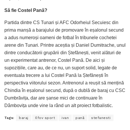
Să fie Costel Pană?
Partida dintre CS Tunari și AFC Odorheiul Secuiesc din
prima manșă a barajului de promovare în eșalonul secund
a adus numeroși oameni de fotbal în tribunele cochetei
arene din Tunari. Printre aceștia și Daniel Dumitrache, unul
dintre conducătorii grupării din Ștefănești, venit alături de
un experimentat antrenor, Costel Pană. De aici și
supozițiile, care au, de ce nu, un suport solid, legate de
eventuala trecere a lui Costel Pană la Ștefănești în
perspectiva viitorului sezon. Antrenorul a reușit să mențină
Chindia în eșalonul secund, după o dublă de baraj cu CSC
Dumbrăvița, dar are șanse mici de continuare în
Dâmbovița unde vine la rând un alt proiect fotbalistic.
Tags:
baraj
Ilfov sport
ivan
pană
stefanesti