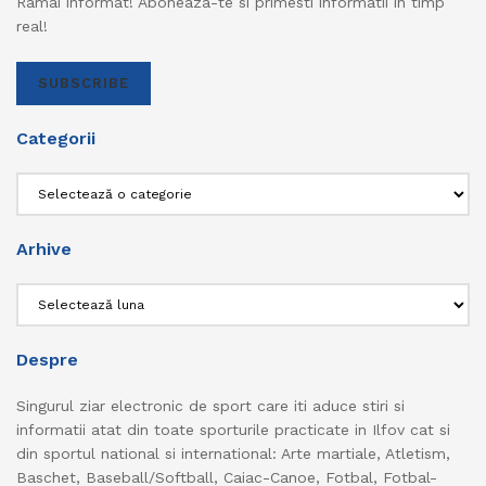
Ramai informat! Aboneaza-te si primesti informatii in timp
real!
SUBSCRIBE
Categorii
Categorii
Arhive
Arhive
Despre
Singurul ziar electronic de sport care iti aduce stiri si
informatii atat din toate sporturile practicate in Ilfov cat si
din sportul national si international: Arte martiale, Atletism,
Baschet, Baseball/Softball, Caiac-Canoe, Fotbal, Fotbal-