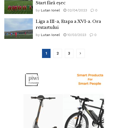
Start fără eșec
by
Lutan Ionel
02/04/2023
0
Liga a III-a, Etapa a XVI-a. Ora
restartului
by
Lutan Ionel
10/03/2023
0
1
2
3