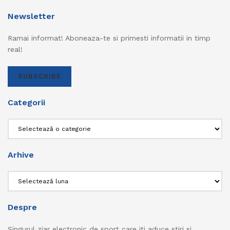
Newsletter
Ramai informat! Aboneaza-te si primesti informatii in timp
real!
SUBSCRIBE
Categorii
Categorii
Arhive
Arhive
Despre
Singurul ziar electronic de sport care iti aduce stiri si