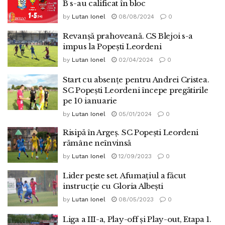
B s-au calificat în bloc
by
Lutan Ionel
08/08/2024
0
Revanșă prahoveană. CS Blejoi s-a
impus la Popești Leordeni
by
Lutan Ionel
02/04/2024
0
Start cu absențe pentru Andrei Cristea.
SC Popești Leordeni începe pregătirile
pe 10 ianuarie
by
Lutan Ionel
05/01/2024
0
Risipă în Argeș. SC Popești Leordeni
rămâne neînvinsă
by
Lutan Ionel
12/09/2023
0
Lider peste set. Afumațiul a făcut
instrucție cu Gloria Albești
by
Lutan Ionel
08/05/2023
0
Liga a III-a, Play-off și Play-out, Etapa 1.