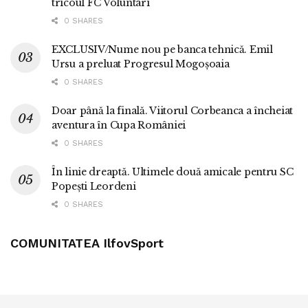
tricoul FC Voluntari
0 SHARES
EXCLUSIV/Nume nou pe banca tehnică. Emil
Ursu a preluat Progresul Mogoșoaia
0 SHARES
Doar până la finală. Viitorul Corbeanca a încheiat
aventura în Cupa României
0 SHARES
În linie dreaptă. Ultimele două amicale pentru SC
Popești Leordeni
0 SHARES
COMUNITATEA IlfovSport