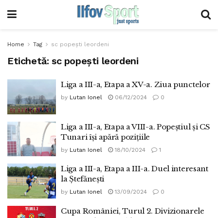
Home
Tag
sc popești leordeni
Etichetă:
sc popești leordeni
Liga a III-a, Etapa a XV-a. Ziua punctelor
by
Lutan Ionel
06/12/2024
0
Liga a III-a, Etapa a VIII-a. Popeștiul și CS
Tunari își apără pozițiile
by
Lutan Ionel
18/10/2024
1
Liga a III-a, Etapa a III-a. Duel interesant
la Ștefănești
by
Lutan Ionel
13/09/2024
0
Cupa României, Turul 2. Divizionarele